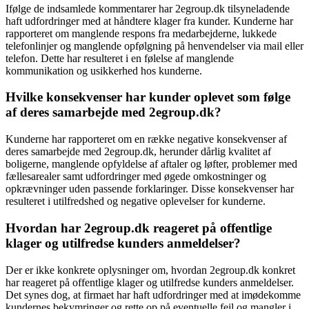
Ifølge de indsamlede kommentarer har 2egroup.dk tilsyneladende
haft udfordringer med at håndtere klager fra kunder. Kunderne har
rapporteret om manglende respons fra medarbejderne, lukkede
telefonlinjer og manglende opfølgning på henvendelser via mail eller
telefon. Dette har resulteret i en følelse af manglende
kommunikation og usikkerhed hos kunderne.
Hvilke konsekvenser har kunder oplevet som følge
af deres samarbejde med 2egroup.dk?
Kunderne har rapporteret om en række negative konsekvenser af
deres samarbejde med 2egroup.dk, herunder dårlig kvalitet af
boligerne, manglende opfyldelse af aftaler og løfter, problemer med
fællesarealer samt udfordringer med øgede omkostninger og
opkrævninger uden passende forklaringer. Disse konsekvenser har
resulteret i utilfredshed og negative oplevelser for kunderne.
Hvordan har 2egroup.dk reageret på offentlige
klager og utilfredse kunders anmeldelser?
Der er ikke konkrete oplysninger om, hvordan 2egroup.dk konkret
har reageret på offentlige klager og utilfredse kunders anmeldelser.
Det synes dog, at firmaet har haft udfordringer med at imødekomme
kundernes bekymringer og rette op på eventuelle fejl og mangler i