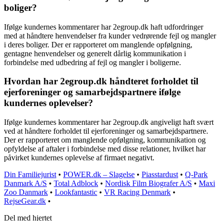
boliger?
Ifølge kundernes kommentarer har 2egroup.dk haft udfordringer
med at håndtere henvendelser fra kunder vedrørende fejl og mangler
i deres boliger. Der er rapporteret om manglende opfølgning,
gentagne henvendelser og generelt dårlig kommunikation i
forbindelse med udbedring af fejl og mangler i boligerne.
Hvordan har 2egroup.dk håndteret forholdet til
ejerforeninger og samarbejdspartnere ifølge
kundernes oplevelser?
Ifølge kundernes kommentarer har 2egroup.dk angiveligt haft svært
ved at håndtere forholdet til ejerforeninger og samarbejdspartnere.
Der er rapporteret om manglende opfølgning, kommunikation og
opfyldelse af aftaler i forbindelse med disse relationer, hvilket har
påvirket kundernes oplevelse af firmaet negativt.
Din Familiejurist
•
POWER.dk – Slagelse
•
Piasstardust
•
Q-Park
Danmark A/S
•
Total Adblock
•
Nordisk Film Biografer A/S
•
Maxi
Zoo Danmark
•
Lookfantastic
•
VR Racing Denmark
•
RejseGear.dk
•
Del med hjertet