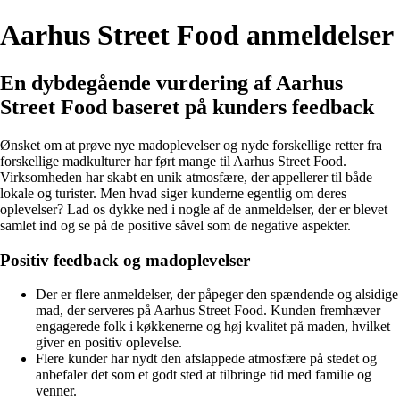
Aarhus Street Food anmeldelser
En dybdegående vurdering af Aarhus
Street Food baseret på kunders feedback
Ønsket om at prøve nye madoplevelser og nyde forskellige retter fra
forskellige madkulturer har ført mange til Aarhus Street Food.
Virksomheden har skabt en unik atmosfære, der appellerer til både
lokale og turister. Men hvad siger kunderne egentlig om deres
oplevelser? Lad os dykke ned i nogle af de anmeldelser, der er blevet
samlet ind og se på de positive såvel som de negative aspekter.
Positiv feedback og madoplevelser
Der er flere anmeldelser, der påpeger den spændende og alsidige
mad, der serveres på Aarhus Street Food. Kunden fremhæver
engagerede folk i køkkenerne og høj kvalitet på maden, hvilket
giver en positiv oplevelse.
Flere kunder har nydt den afslappede atmosfære på stedet og
anbefaler det som et godt sted at tilbringe tid med familie og
venner.