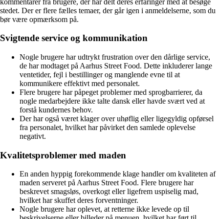
kommentarer fra brugere, der har delt deres erfaringer med at besøge
stedet. Der er flere fælles temaer, der går igen i anmeldelserne, som du
bør være opmærksom på.
Svigtende service og kommunikation
Nogle brugere har udtrykt frustration over den dårlige service,
de har modtaget på Aarhus Street Food. Dette inkluderer lange
ventetider, fejl i bestillinger og manglende evne til at
kommunikere effektivt med personalet.
Flere brugere har påpeget problemer med sprogbarrierer, da
nogle medarbejdere ikke talte dansk eller havde svært ved at
forstå kundernes behov.
Der har også været klager over uhøflig eller ligegyldig opførsel
fra personalet, hvilket har påvirket den samlede oplevelse
negativt.
Kvalitetsproblemer med maden
En anden hyppig forekommende klage handler om kvaliteten af
maden serveret på Aarhus Street Food. Flere brugere har
beskrevet smagsløs, overkogt eller ligefrem uspiselig mad,
hvilket har skuffet deres forventninger.
Nogle brugere har oplevet, at retterne ikke levede op til
beskrivelserne eller billeder på menuen, hvilket har ført til