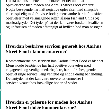
Ud fra de indsamlede kommentarer ser det ud til, at
oplevelserne med maden hos Aarhus Street Food varierer.
Nogle besøgende har haft negative oplevelser med smagsløs
eller uspiselig mad fra visse boder, mens andre har haft positive
oplevelser med velsmagende retter, såsom Fish and Chips og
mørbradgryde. Det tyder på, at der kan være forskel i kvaliteten
og udførelsen af maden afhængigt af hvilken bod man besøger.
Hvordan beskrives servicen generelt hos Aarhus
Street Food i kommentarerne?
Kommentarerne om servicen hos Aarhus Street Food er blandet.
Mens nogle besøgende har haft positive oplevelser med
engagerede og venlige medarbejdere, har andre besøgende
oplevet ringe service, lang ventetid og endda dårlig behandling.
Det antyder, at der kan være uoverensstemmelser i
serviceniveauet hos forskellige boder på stedet.
Hvordan er priserne for maden hos Aarhus
Street Food ifølge kommentarerne?