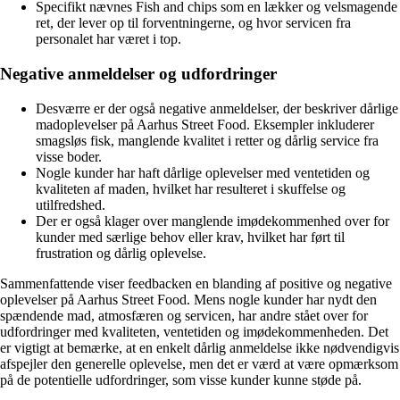
Specifikt nævnes Fish and chips som en lækker og velsmagende
ret, der lever op til forventningerne, og hvor servicen fra
personalet har været i top.
Negative anmeldelser og udfordringer
Desværre er der også negative anmeldelser, der beskriver dårlige
madoplevelser på Aarhus Street Food. Eksempler inkluderer
smagsløs fisk, manglende kvalitet i retter og dårlig service fra
visse boder.
Nogle kunder har haft dårlige oplevelser med ventetiden og
kvaliteten af maden, hvilket har resulteret i skuffelse og
utilfredshed.
Der er også klager over manglende imødekommenhed over for
kunder med særlige behov eller krav, hvilket har ført til
frustration og dårlig oplevelse.
Sammenfattende viser feedbacken en blanding af positive og negative
oplevelser på Aarhus Street Food. Mens nogle kunder har nydt den
spændende mad, atmosfæren og servicen, har andre stået over for
udfordringer med kvaliteten, ventetiden og imødekommenheden. Det
er vigtigt at bemærke, at en enkelt dårlig anmeldelse ikke nødvendigvis
afspejler den generelle oplevelse, men det er værd at være opmærksom
på de potentielle udfordringer, som visse kunder kunne støde på.