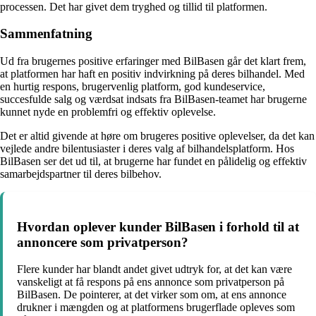
processen. Det har givet dem tryghed og tillid til platformen.
Sammenfatning
Ud fra brugernes positive erfaringer med BilBasen går det klart frem,
at platformen har haft en positiv indvirkning på deres bilhandel. Med
en hurtig respons, brugervenlig platform, god kundeservice,
succesfulde salg og værdsat indsats fra BilBasen-teamet har brugerne
kunnet nyde en problemfri og effektiv oplevelse.
Det er altid givende at høre om brugeres positive oplevelser, da det kan
vejlede andre bilentusiaster i deres valg af bilhandelsplatform. Hos
BilBasen ser det ud til, at brugerne har fundet en pålidelig og effektiv
samarbejdspartner til deres bilbehov.
Hvordan oplever kunder BilBasen i forhold til at
annoncere som privatperson?
Flere kunder har blandt andet givet udtryk for, at det kan være
vanskeligt at få respons på ens annonce som privatperson på
BilBasen. De pointerer, at det virker som om, at ens annonce
drukner i mængden og at platformens brugerflade opleves som