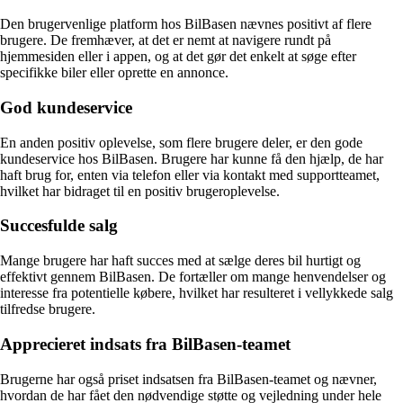
Den brugervenlige platform hos BilBasen nævnes positivt af flere
brugere. De fremhæver, at det er nemt at navigere rundt på
hjemmesiden eller i appen, og at det gør det enkelt at søge efter
specifikke biler eller oprette en annonce.
God kundeservice
En anden positiv oplevelse, som flere brugere deler, er den gode
kundeservice hos BilBasen. Brugere har kunne få den hjælp, de har
haft brug for, enten via telefon eller via kontakt med supportteamet,
hvilket har bidraget til en positiv brugeroplevelse.
Succesfulde salg
Mange brugere har haft succes med at sælge deres bil hurtigt og
effektivt gennem BilBasen. De fortæller om mange henvendelser og
interesse fra potentielle købere, hvilket har resulteret i vellykkede salg
tilfredse brugere.
Apprecieret indsats fra BilBasen-teamet
Brugerne har også priset indsatsen fra BilBasen-teamet og nævner,
hvordan de har fået den nødvendige støtte og vejledning under hele