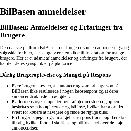
BilBasen anmeldelser
BilBasen: Anmeldelser og Erfaringer fra
Brugere
Den danske platform BilBasen, der fungerer som en annoncerings- og
salgsside for biler, har længe været en kilde til frustration for mange
brugere. Her er et udsnit af anmeldelser og erfaringer fra brugere, der
har delt deres synspunkter på platformen.
Dårlig Brugeroplevelse og Mangel på Respons
Flere brugere nævner, at annoncering som privatperson på
BilBasen ikke resulterede i nogen købsrespons og at deres
annoncer druknede i mængden.
Platformens nyeste opdateringer af hjemmesiden og appen
beskrives som komplicerede og håbløse, hvilket har gjort det
svært for købere at navigere og finde de rigtige biler.
En bruger påpeger også mangel på respons trods populære biler
til salg, hvilket førte til skuffelse og utilfredshed over de høje
annoncepriser.