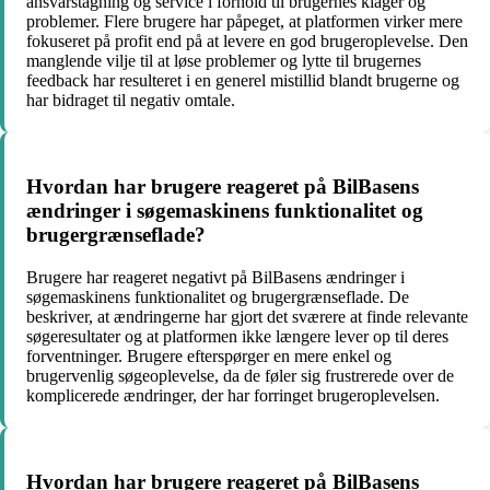
ansvarstagning og service i forhold til brugernes klager og
problemer. Flere brugere har påpeget, at platformen virker mere
fokuseret på profit end på at levere en god brugeroplevelse. Den
manglende vilje til at løse problemer og lytte til brugernes
feedback har resulteret i en generel mistillid blandt brugerne og
har bidraget til negativ omtale.
Hvordan har brugere reageret på BilBasens
ændringer i søgemaskinens funktionalitet og
brugergrænseflade?
Brugere har reageret negativt på BilBasens ændringer i
søgemaskinens funktionalitet og brugergrænseflade. De
beskriver, at ændringerne har gjort det sværere at finde relevante
søgeresultater og at platformen ikke længere lever op til deres
forventninger. Brugere efterspørger en mere enkel og
brugervenlig søgeoplevelse, da de føler sig frustrerede over de
komplicerede ændringer, der har forringet brugeroplevelsen.
Hvordan har brugere reageret på BilBasens