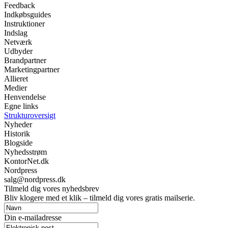
Feedback
Indkøbsguides
Instruktioner
Indslag
Netværk
Udbyder
Brandpartner
Marketingpartner
Allieret
Medier
Henvendelse
Egne links
Strukturoversigt
Nyheder
Historik
Blogside
Nyhedsstrøm
KontorNet.dk
Nordpress
salg@nordpress.dk
Tilmeld dig vores nyhedsbrev
Bliv klogere med et klik – tilmeld dig vores gratis mailserie.
Din e-mailadresse