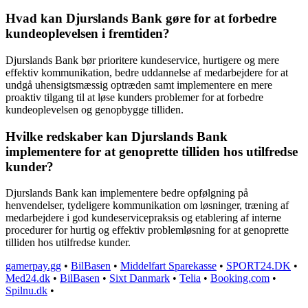
Hvad kan Djurslands Bank gøre for at forbedre
kundeoplevelsen i fremtiden?
Djurslands Bank bør prioritere kundeservice, hurtigere og mere
effektiv kommunikation, bedre uddannelse af medarbejdere for at
undgå uhensigtsmæssig optræden samt implementere en mere
proaktiv tilgang til at løse kunders problemer for at forbedre
kundeoplevelsen og genopbygge tilliden.
Hvilke redskaber kan Djurslands Bank
implementere for at genoprette tilliden hos utilfredse
kunder?
Djurslands Bank kan implementere bedre opfølgning på
henvendelser, tydeligere kommunikation om løsninger, træning af
medarbejdere i god kundeservicepraksis og etablering af interne
procedurer for hurtig og effektiv problemløsning for at genoprette
tilliden hos utilfredse kunder.
gamerpay.gg
•
BilBasen
•
Middelfart Sparekasse
•
SPORT24.DK
•
Med24.dk
•
BilBasen
•
Sixt Danmark
•
Telia
•
Booking.com
•
Spilnu.dk
•