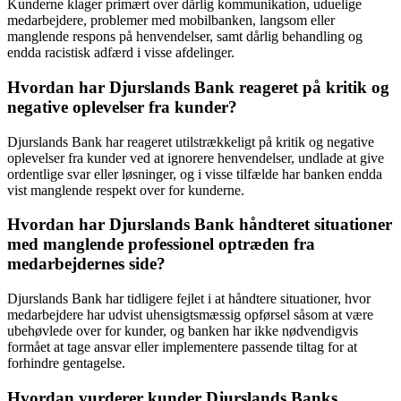
Kunderne klager primært over dårlig kommunikation, uduelige
medarbejdere, problemer med mobilbanken, langsom eller
manglende respons på henvendelser, samt dårlig behandling og
endda racistisk adfærd i visse afdelinger.
Hvordan har Djurslands Bank reageret på kritik og
negative oplevelser fra kunder?
Djurslands Bank har reageret utilstrækkeligt på kritik og negative
oplevelser fra kunder ved at ignorere henvendelser, undlade at give
ordentlige svar eller løsninger, og i visse tilfælde har banken endda
vist manglende respekt over for kunderne.
Hvordan har Djurslands Bank håndteret situationer
med manglende professionel optræden fra
medarbejdernes side?
Djurslands Bank har tidligere fejlet i at håndtere situationer, hvor
medarbejdere har udvist uhensigtsmæssig opførsel såsom at være
ubehøvlede over for kunder, og banken har ikke nødvendigvis
formået at tage ansvar eller implementere passende tiltag for at
forhindre gentagelse.
Hvordan vurderer kunder Djurslands Banks