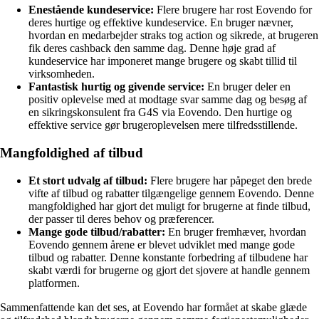
Enestående kundeservice:
Flere brugere har rost Eovendo for
deres hurtige og effektive kundeservice. En bruger nævner,
hvordan en medarbejder straks tog action og sikrede, at brugeren
fik deres cashback den samme dag. Denne høje grad af
kundeservice har imponeret mange brugere og skabt tillid til
virksomheden.
Fantastisk hurtig og givende service:
En bruger deler en
positiv oplevelse med at modtage svar samme dag og besøg af
en sikringskonsulent fra G4S via Eovendo. Den hurtige og
effektive service gør brugeroplevelsen mere tilfredsstillende.
Mangfoldighed af tilbud
Et stort udvalg af tilbud:
Flere brugere har påpeget den brede
vifte af tilbud og rabatter tilgængelige gennem Eovendo. Denne
mangfoldighed har gjort det muligt for brugerne at finde tilbud,
der passer til deres behov og præferencer.
Mange gode tilbud/rabatter:
En bruger fremhæver, hvordan
Eovendo gennem årene er blevet udviklet med mange gode
tilbud og rabatter. Denne konstante forbedring af tilbudene har
skabt værdi for brugerne og gjort det sjovere at handle gennem
platformen.
Sammenfattende kan det ses, at Eovendo har formået at skabe glæde