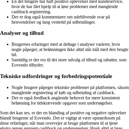
En del brugere har haft positive oplevelser med kundeservice,
hvor de har fået hjælp til at løse problemer med manglende
cashback-registrering.
Der er dog også kommentarer om udeblivende svar på
henvendelser og lang ventetid på udbetalinger.
Analyser og tilbud
Brugernes erfaringer med at deltage i analyser varierer, hvor
nogle påpeger, at belønningen ikke altid står mål med den brugte
tid.
Samtidig er der ros til det store udvalg af tilbud og rabatter, som
Eovendo tilbyder.
Tekniske udfordringer og forbedringspotentiale
Nogle brugere påpeger tekniske problemer på platformen, såsom
manglende registrering af køb og udbetaling af cashback.
Der er også feedback angående behovet for mere konsistent
belønning for tidskrævende opgaver som undersøgelser.
Som det kan ses, er der en blanding af positive og negative oplevelser
blandt brugerne af Eovendo. Det er vigtigt at være opmærksom på
disse erfaringer, når man overvejer at bruge platformen til at tjene
ekstra penge gennem cashback og undersøgelser. Husk altid at læse