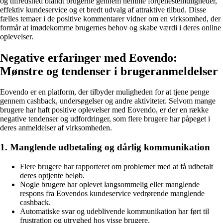
og tilfredshed blandt brugerne gennem nemme fortjenestemuligheder,
effektiv kundeservice og et bredt udvalg af attraktive tilbud. Disse
fælles temaer i de positive kommentarer vidner om en virksomhed, der
formår at imødekomme brugernes behov og skabe værdi i deres online
oplevelser.
Negative erfaringer med Eovendo:
Mønstre og tendenser i brugeranmeldelser
Eovendo er en platform, der tilbyder muligheden for at tjene penge
gennem cashback, undersøgelser og andre aktiviteter. Selvom mange
brugere har haft positive oplevelser med Eovendo, er der en række
negative tendenser og udfordringer, som flere brugere har påpeget i
deres anmeldelser af virksomheden.
1. Manglende udbetaling og dårlig kommunikation
Flere brugere har rapporteret om problemer med at få udbetalt
deres optjente beløb.
Nogle brugere har oplevet langsommelig eller manglende
respons fra Eovendos kundeservice vedrørende manglende
cashback.
Automatiske svar og udeblivende kommunikation har ført til
frustration og utryghed hos visse brugere.