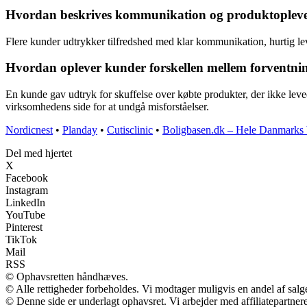
Hvordan beskrives kommunikation og produktoplevels
Flere kunder udtrykker tilfredshed med klar kommunikation, hurtig lev
Hvordan oplever kunder forskellen mellem forventnin
En kunde gav udtryk for skuffelse over købte produkter, der ikke leve
virksomhedens side for at undgå misforståelser.
Nordicnest
•
Planday
•
Cutisclinic
•
Boligbasen.dk – Hele Danmarks 
Del med hjertet
X
Facebook
Instagram
LinkedIn
YouTube
Pinterest
TikTok
Mail
RSS
© Ophavsretten håndhæves.
© Alle rettigheder forbeholdes. Vi modtager muligvis en andel af salge
© Denne side er underlagt ophavsret. Vi arbejder med affiliatepartnere