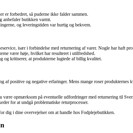
er er forbedret, så puderne ikke falder sammen.
og anbefaler butikken varmt.
ingerne, og leveringstiden var hurtig og bekvem.
rvice, især i forbindelse med returnering af varer. Nogle har haft pro
rne være høje, hvilket har resulteret i utilfredshed.
g kritiserer, at produkterne lugtede af billig kvalitet.
g af positive og negative erfaringer. Mens mange roser produkternes kva
u være opmærksom på eventuelle udfordringer med returnering til Sveri
eder for at undgå problematiske returprocesser.
for dig i dine overvejelser om at handle hos Fodplejebutikken.
en