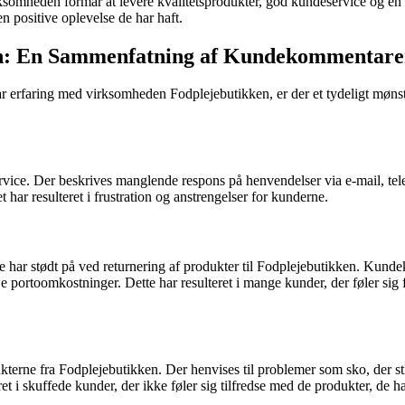
ksomheden formår at levere kvalitetsprodukter, god kundeservice og en 
 positive oplevelse de har haft.
en: En Sammenfatning af Kundekommentare
erfaring med virksomheden Fodplejebutikken, er der et tydeligt mønste
rvice. Der beskrives manglende respons på henvendelser via e-mail, t
 har resulteret i frustration og anstrengelser for kunderne.
har stødt på ved returnering af produkter til Fodplejebutikken. Kundek
øje portoomkostninger. Dette har resulteret i mange kunder, der føler si
terne fra Fodplejebutikken. Der henvises til problemer som sko, der s
et i skuffede kunder, der ikke føler sig tilfredse med de produkter, de h