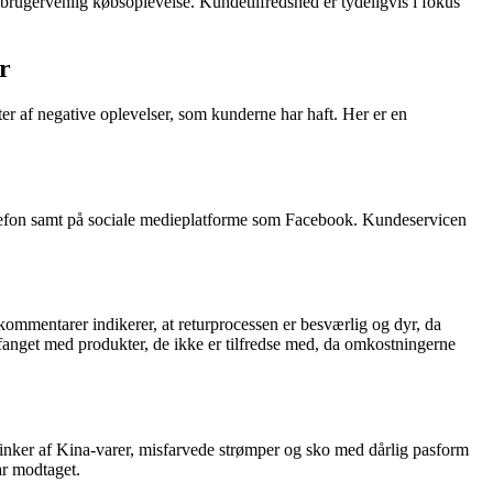
brugervenlig købsoplevelse. Kundetilfredshed er tydeligvis i fokus
r
r af negative oplevelser, som kunderne har haft. Her er en
elefon samt på sociale medieplatforme som Facebook. Kundeservicen
ommentarer indikerer, at returprocessen er besværlig og dyr, da
g fanget med produkter, de ikke er tilfredse med, da omkostningerne
tinker af Kina-varer, misfarvede strømper og sko med dårlig pasform
ar modtaget.