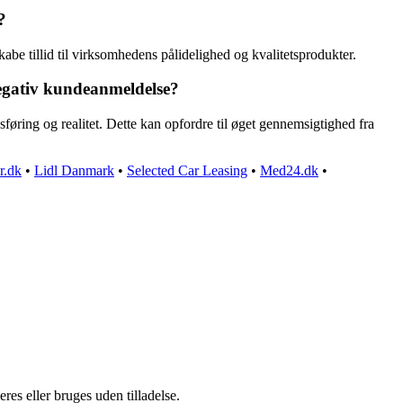
?
be tillid til virksomhedens pålidelighed og kvalitetsprodukter.
negativ kundeanmeldelse?
føring og realitet. Dette kan opfordre til øget gennemsigtighed fra
r.dk
•
Lidl Danmark
•
Selected Car Leasing
•
Med24.dk
•
es eller bruges uden tilladelse.