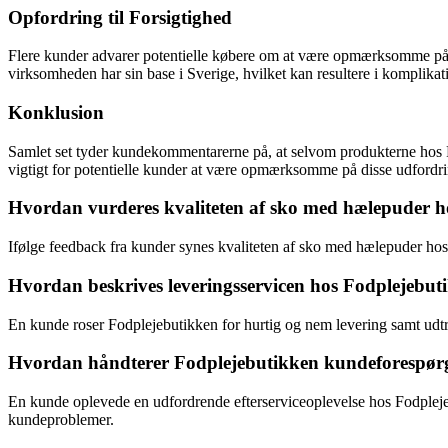
Opfordring til Forsigtighed
Flere kunder advarer potentielle købere om at være opmærksomme på Fo
virksomheden har sin base i Sverige, hvilket kan resultere i komplikatio
Konklusion
Samlet set tyder kundekommentarerne på, at selvom produkterne hos Fo
vigtigt for potentielle kunder at være opmærksomme på disse udfordri
Hvordan vurderes kvaliteten af sko med hælepuder h
Ifølge feedback fra kunder synes kvaliteten af sko med hælepuder hos F
Hvordan beskrives leveringsservicen hos Fodplejebuti
En kunde roser Fodplejebutikken for hurtig og nem levering samt udtry
Hvordan håndterer Fodplejebutikken kundeforespørgsle
En kunde oplevede en udfordrende efterserviceoplevelse hos Fodplejeb
kundeproblemer.