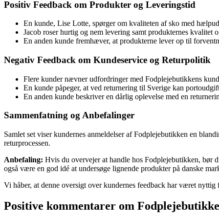
Positiv Feedback om Produkter og Leveringstid
En kunde, Lise Lotte, spørger om kvaliteten af sko med hælpud
Jacob roser hurtig og nem levering samt produkternes kvalitet 
En anden kunde fremhæver, at produkterne lever op til forventn
Negativ Feedback om Kundeservice og Returpolitik
Flere kunder nævner udfordringer med Fodplejebutikkens kundese
En kunde påpeger, at ved returnering til Sverige kan portoudgifte
En anden kunde beskriver en dårlig oplevelse med en returnering o
Sammenfatning og Anbefalinger
Samlet set viser kundernes anmeldelser af Fodplejebutikken en blandin
returprocessen.
Anbefaling:
Hvis du overvejer at handle hos Fodplejebutikken, bør d
også være en god idé at undersøge lignende produkter på danske mark
Vi håber, at denne oversigt over kundernes feedback har været nyttig 
Positive kommentarer om Fodplejebutikk