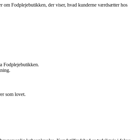
arer om Fodplejebutikken, der viser, hvad kunderne værdsætter hos
ra Fodplejebutikken.
tning.
rer som lovet.