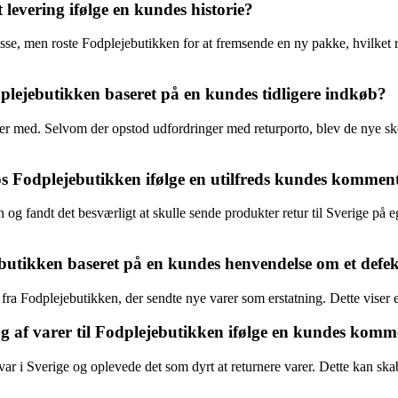
evering ifølge en kundes historie?
sse, men roste Fodplejebutikken for at fremsende en ny pakke, hvilket r
lejebutikken baseret på en kundes tidligere indkøb?
ed. Selvom der opstod udfordringer med returporto, blev de nye sko se
s Fodplejebutikken ifølge en utilfreds kundes kommen
og fandt det besværligt at skulle sende produkter retur til Sverige på 
ebutikken baseret på en kundes henvendelse om et defe
a Fodplejebutikken, der sendte nye varer som erstatning. Dette viser en
 af varer til Fodplejebutikken ifølge en kundes kom
 var i Sverige og oplevede det som dyrt at returnere varer. Dette kan 