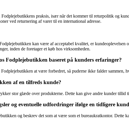
dplejebutikkens praksis, især når det kommer til returpolitik og kundes
ner ved returnering af varer til en international adresse.
dplejebutikken kan være af acceptabel kvalitet, er kundeoplevelsen og
nger, inden de foretager et køb hos virksomheden.
os Fodplejebutikken baseret på kunders erfaringer?
odplejebutikken at være forbedret, så puderne ikke falder sammen, hvilk
kken af en tilfreds kunde?
kker stor glæde over produkterne. Dette kan give andre kunder tillid ti
r og eventuelle udfordringer ifølge en tidligere kund
utikken og beskrev det som at være som et bureaukratkontor. Dette kast