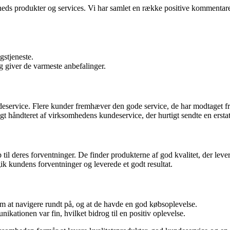
rksomheds produkter og services. Vi har samlet en række positive komment
gstjeneste.
g giver de varmeste anbefalinger.
eservice. Flere kunder fremhæver den gode service, de har modtaget f
gt håndteret af virksomhedens kundeservice, der hurtigt sendte en ersta
il deres forventninger. De finder produkterne af god kvalitet, der leve
k kundens forventninger og leverede et godt resultat.
 at navigere rundt på, og at de havde en god købsoplevelse.
ikationen var fin, hvilket bidrog til en positiv oplevelse.