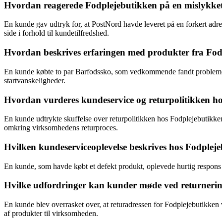
Hvordan reagerede Fodplejebutikken på en mislykket l
En kunde gav udtryk for, at PostNord havde leveret på en forkert adre
side i forhold til kundetilfredshed.
Hvordan beskrives erfaringen med produkter fra Fodp
En kunde købte to par Barfodssko, som vedkommende fandt problemer m
startvanskeligheder.
Hvordan vurderes kundeservice og returpolitikken ho
En kunde udtrykte skuffelse over returpolitikken hos Fodplejebutikken 
omkring virksomhedens returproces.
Hvilken kundeserviceoplevelse beskrives hos Fodplej
En kunde, som havde købt et defekt produkt, oplevede hurtig respons fr
Hvilke udfordringer kan kunder møde ved returnering
En kunde blev overrasket over, at returadressen for Fodplejebutikken
af produkter til virksomheden.