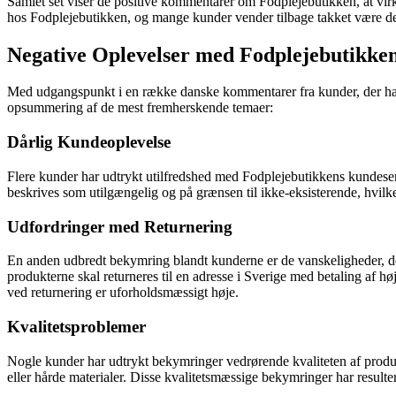
Samlet set viser de positive kommentarer om Fodplejebutikken, at vir
hos Fodplejebutikken, og mange kunder vender tilbage takket være den
Negative Oplevelser med Fodplejebutikk
Med udgangspunkt i en række danske kommentarer fra kunder, der har 
opsummering af de mest fremherskende temaer:
Dårlig Kundeoplevelse
Flere kunder har udtrykt utilfredshed med Fodplejebutikkens kundese
beskrives som utilgængelig og på grænsen til ikke-eksisterende, hvilket
Udfordringer med Returnering
En anden udbredt bekymring blandt kunderne er de vanskeligheder, de 
produkterne skal returneres til en adresse i Sverige med betaling af h
ved returnering er uforholdsmæssigt høje.
Kvalitetsproblemer
Nogle kunder har udtrykt bekymringer vedrørende kvaliteten af produk
eller hårde materialer. Disse kvalitetsmæssige bekymringer har resulter