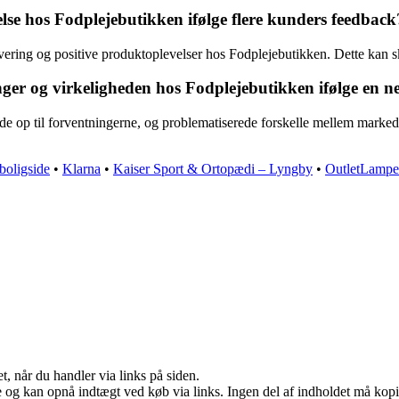
e hos Fodplejebutikken ifølge flere kunders feedback
ering og positive produktoplevelser hos Fodplejebutikken. Dette kan ska
ger og virkeligheden hos Fodplejebutikken ifølge en 
de op til forventningerne, og problematiserede forskelle mellem markeds
boligside
•
Klarna
•
Kaiser Sport & Ortopædi – Lyngby
•
OutletLampe
t, når du handler via links på siden.
 og kan opnå indtægt ved køb via links. Ingen del af indholdet må kopier