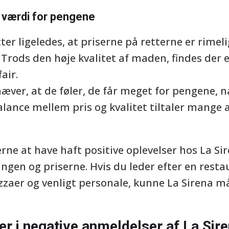
d værdi for pengene
r ligeledes, at priserne på retterne er rimeli
 Trods den høje kvalitet af maden, findes der 
air.
æver, at de føler, de får meget for pengene, n
alance mellem pris og kvalitet tiltaler mange 
rne at have haft positive oplevelser hos La S
ingen og priserne. Hvis du leder efter en rest
zzaer og venligt personale, kunne La Sirena m
r i negative anmeldelser af La Sir