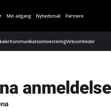
r
Min adgang
Nyhedsmail
Partnere
kaler
Kommunikation
Investering
Virksomheder
ena anmeldelse
ena