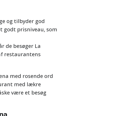
ge og tilbyder god
et godt prisniveau, som
år de besøger La
af restaurantens
irena med rosende ord
aurant med lækre
åske være et besøg
ena