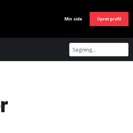
Min side
Opret profil
r