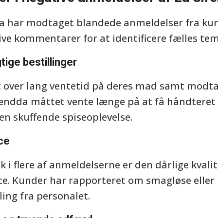
 har modtaget blandede anmeldelser fra kunde
ive kommentarer for at identificere fælles tem
tige bestillinger
t over lang ventetid på deres mad samt modt
r endda måttet vente længe på at få håndteret
 en skuffende spiseoplevelse.
ice
 i flere af anmeldelserne er den dårlige kval
ice. Kunder har rapporteret om smagløse eller 
ing fra personalet.