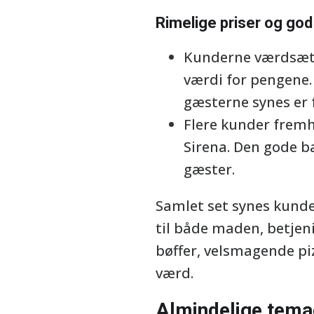
Rimelige priser og go
Kunderne værdsætte
værdi for pengene.
gæsterne synes er f
Flere kunder fremh
Sirena. Den gode b
gæster.
Samlet set synes kunde
til både maden, betjen
bøffer, velsmagende pi
værd.
Almindelige temae