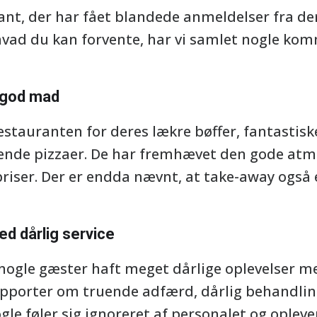
ant, der har fået blandede anmeldelser fra der
, hvad du kan forvente, har vi samlet nogle kom
 god mad
estauranten for deres lækre bøffer, fantastisk
ende pizzaer. De har fremhævet den gode atm
priser. Der er endda nævnt, at take-away også
d dårlig service
nogle gæster haft meget dårlige oplevelser me
apporter om truende adfærd, dårlig behandli
gle føler sig ignoreret af personalet og oplev