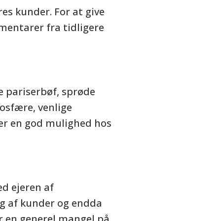
es kunder. For at give
mentarer fra tidligere
e pariserbøf, sprøde
osfære, venlige
 er en god mulighed hos
d ejeren af
ng af kunder og endda
er en generel mangel på