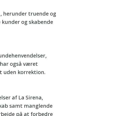
l, herunder truende og
de kunder og skabende
kundehenvendelser,
r har også været
t uden korrektion.
ser af La Sirena,
erskab samt manglende
rbejde på at forbedre