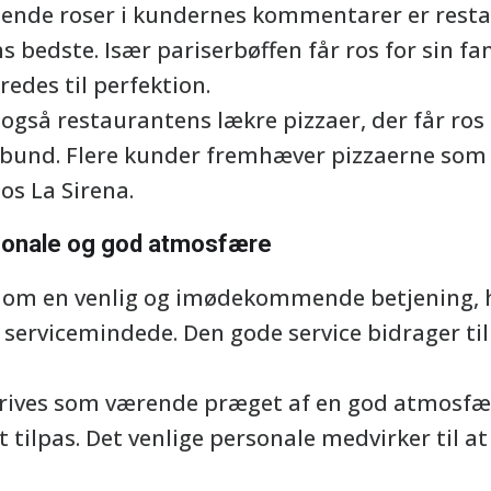
ende roser i kundernes kommentarer er restau
s bedste. Især pariserbøffen får ros for sin f
redes til perfektion.
gså restaurantens lækre pizzaer, der får ros
 bund. Flere kunder fremhæver pizzaerne som
os La Sirena.
nale og god atmosfære
 om en venlig og imødekommende betjening, h
vicemindede. Den gode service bidrager til 
rives som værende præget af en god atmosfær
tilpas. Det venlige personale medvirker til at