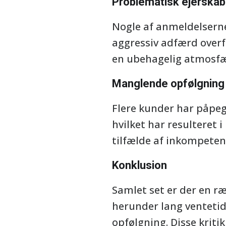
Problematisk ejerskab
Nogle af anmeldelserne
aggressiv adfærd overf
en ubehagelig atmosfæ
Manglende opfølgning
Flere kunder har påpe
hvilket har resulteret 
tilfælde af inkompetenc
Konklusion
Samlet set er der en r
herunder lang ventetid
opfølgning. Disse krit