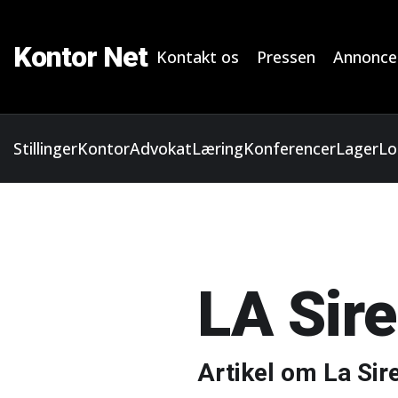
Kontor Net
Kontakt os
Pressen
Annonce
Stillinger
Kontor
Advokat
Læring
Konferencer
Lager
Lo
LA Sir
Artikel om La Sir