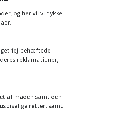
r, og her vil vi dykke
aer.
aget fejlbehæftede
 deres reklamationer,
itet af maden samt den
uspiselige retter, samt