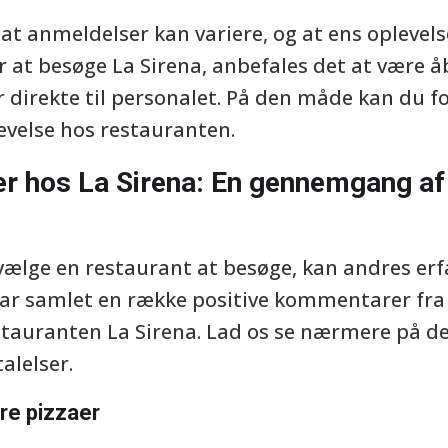
, at anmeldelser kan variere, og at ens oplev
er at besøge La Sirena, anbefales det at vær
 direkte til personalet. På den måde kan du f
levelse hos restauranten.
er hos La Sirena: En gennemgang af
vælge en restaurant at besøge, kan andres er
i har samlet en række positive kommentarer fra
stauranten La Sirena. Lad os se nærmere på de
talelser.
re pizzaer