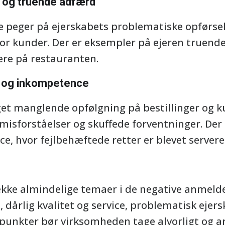
 og truende adfærd
 peger på ejerskabets problematiske opførse
or kunder. Der er eksempler på ejeren truen
re på restauranten.
 og inkompetence
get manglende opfølgning på bestillinger og 
i misforståelser og skuffede forventninger. De
e, hvor fejlbehæftede retter er blevet servere
ække almindelige temaer i de negative anmeldel
, dårlig kvalitet og service, problematisk ej
ikpunkter bør virksomheden tage alvorligt og a