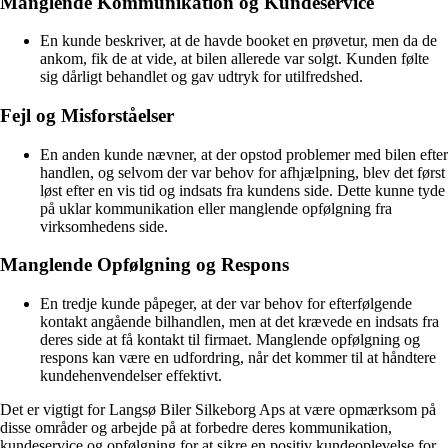
Manglende Kommunikation og Kundeservice
En kunde beskriver, at de havde booket en prøvetur, men da de
ankom, fik de at vide, at bilen allerede var solgt. Kunden følte
sig dårligt behandlet og gav udtryk for utilfredshed.
Fejl og Misforståelser
En anden kunde nævner, at der opstod problemer med bilen efter
handlen, og selvom der var behov for afhjælpning, blev det først
løst efter en vis tid og indsats fra kundens side. Dette kunne tyde
på uklar kommunikation eller manglende opfølgning fra
virksomhedens side.
Manglende Opfølgning og Respons
En tredje kunde påpeger, at der var behov for efterfølgende
kontakt angående bilhandlen, men at det krævede en indsats fra
deres side at få kontakt til firmaet. Manglende opfølgning og
respons kan være en udfordring, når det kommer til at håndtere
kundehenvendelser effektivt.
Det er vigtigt for Langsø Biler Silkeborg Aps at være opmærksom på
disse områder og arbejde på at forbedre deres kommunikation,
kundeservice og opfølgning for at sikre en positiv kundeoplevelse for