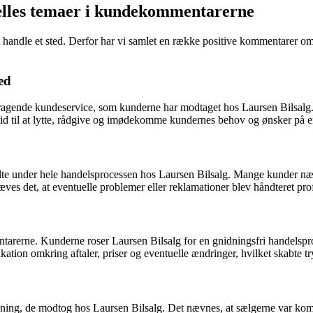
Fælles temaer i kundekommentarerne
 at handle et sted. Derfor har vi samlet en række positive kommentarer om
ed
gende kundeservice, som kunderne har modtaget hos Laursen Bilsalg. F
g tid til at lytte, rådgive og imødekomme kundernes behov og ønsker på
te under hele handelsprocessen hos Laursen Bilsalg. Mange kunder nævn
det, at eventuelle problemer eller reklamationer blev håndteret profess
arerne. Kunderne roser Laursen Bilsalg for en gnidningsfri handelsproc
kation omkring aftaler, priser og eventuelle ændringer, hvilket skabte t
ivning, de modtog hos Laursen Bilsalg. Det nævnes, at sælgerne var ko