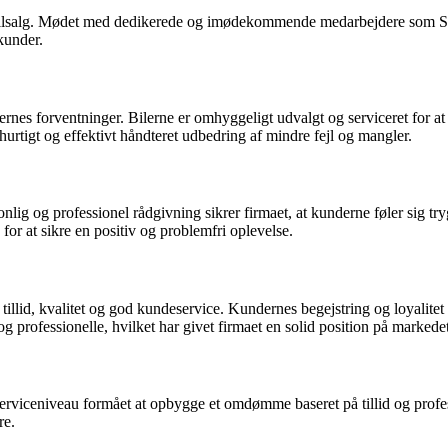
lsalg. Mødet med dedikerede og imødekommende medarbejdere som Søren
 kunder.
ndernes forventninger. Bilerne er omhyggeligt udvalgt og serviceret for a
 hurtigt og effektivt håndteret udbedring af mindre fejl og mangler.
rsonlig og professionel rådgivning sikrer firmaet, at kunderne føler si
 for at sikre en positiv og problemfri oplevelse.
illid, kvalitet og god kundeservice. Kundernes begejstring og loyalitet 
 professionelle, hvilket har givet firmaet en solid position på markedet
serviceniveau formået at opbygge et omdømme baseret på tillid og profe
re.