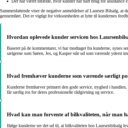
Der har været tilfælde, hvor kunder har haft brug for assistanc
Sammenfattende viser de negative anmeldelser af Laursen Bilsalg, at d
gennemført. Det er vigtigt for virksomheden at lytte til kundernes feedb
Hvordan oplevede kunder servicen hos Laursenbilsa
Baseret på de kommentarer, vi har modtaget fra kunderne, synes se
sælgerne som Søren, Jes, og Kasper står ud som værende yderst 
Hvad fremhæver kunderne som værende særligt posit
Kunderne fremhæver primært den gode service, tryghed i handlen,
får særlig ros for deres professionelle rådgivning og service.
Hvad kan man forvente af bilkvaliteten, når man ha
Ifølge kunderne ser det ud til, at bilkvaliteten hos Laursenbilsalg le