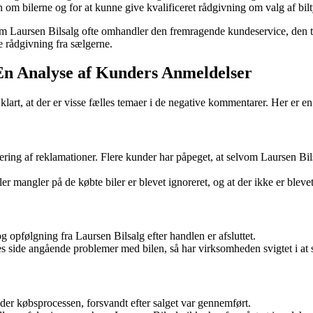
om bilerne og for at kunne give kvalificeret rådgivning om valg af bil
Laursen Bilsalg ofte omhandler den fremragende kundeservice, den tryg
e rådgivning fra sælgerne.
 En Analyse af Kunders Anmeldelser
klart, at der er visse fælles temaer i de negative kommentarer. Her er
ing af reklamationer. Flere kunder har påpeget, at selvom Laursen Bil
r mangler på de købte biler er blevet ignoreret, og at der ikke er bleve
opfølgning fra Laursen Bilsalg efter handlen er afsluttet.
 side angående problemer med bilen, så har virksomheden svigtet i at sv
der købsprocessen, forsvandt efter salget var gennemført.