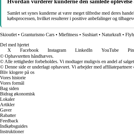
Hvordan vurderer kunderne den samlede oplevelse a
Samlet set synes kunderne at være meget tilfredse med deres handels
købsprocessen, hvilket resulterer i positive anbefalinger og tilbag
Skioutlet
•
Granturismo Cars
•
Miefitness
•
Sushiart
•
Naturkraft
•
Flyh
Del med hjertet
X
Facebook
Instagram
LinkedIn
YouTube
Pin
© Ophavsretten håndhæves.
© Alle rettigheder forbeholdes. Vi modtager muligvis en andel af salget,
© Denne side er underlagt ophavsret. Vi arbejder med affiliatepartnere 
Bliv klogere på os
Vores historie
Vores formål
Bag siden
Bidrag økonomisk
Lokaler
Artikler
Gaver
Rabatter
Feedback
Indkøbsguides
Instruktioner