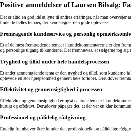
Positive anmeldelser af Laursen Bilsalg: 
Det er altid en god idé at lytte til andres erfaringer, når man overvejer
finde de fælles temaer, der kendetegner den gode oplevelse.
Fremragende kundeservice og personlig opmærksomh
Et af de mest fremtrædende temaer i kundekommentarerne er den fremra
og personlige tilgang til kunderne. Det fremhæves, at sælgerne tog si
Tryghed og tillid under hele handelsprocessen
Et andet gennemgående tema er den tryghed og tillid, som kunderne føl
oplevede en stor hjælpsomhed gennem hele forløbet. Derudover fremhæves 
Effektivitet og gennemsigtighed i processen
Effektivitet og gennemsigtighed er også centrale temaer i kundekomment
hurtigt og effektivt. Derudover påpeges det, at der var en klar kommuni
Professionel og pålidelig rådgivning
Endelig fremhæver flere kunder den professionelle og pålidelige rådg