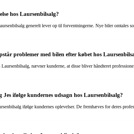
lse hos Laursenbilsalg?
ursenbilsalg generelt lever op til forventningerne. Nye biler omtales so
pstår problemer med bilen efter købet hos Laursenbils
s Laursenbilsalg, nævner kunderne, at disse bliver håndteret professione
og Jes ifølge kundernes udsagn hos Laursenbilsalg?
ursenbilsalg ifølge kundernes oplevelser. De fremhæves for deres profe