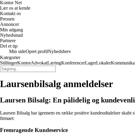
Kontor Net
Lær os at kende
Kontakt os
Pressen
Annoncer
Min adgang
Nyhedsmail
Partnere
Del et tip
Min side
Opret profil
Nyhedsbrev
Kategorier
Stillinger
Kontor
Advokat
Læring
Konferencer
Lager
Lokaler
Kommunikat
Laursenbilsalg anmeldelser
Laursen Bilsalg: En pålidelig og kundevenli
Laursen Bilsalg har igennem en række positive kundeudtalelser skabt sig
firmaet:
Fremragende Kundeservice