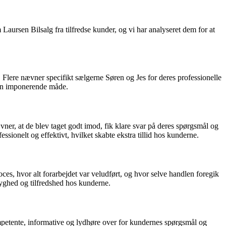
 Laursen Bilsalg fra tilfredse kunder, og vi har analyseret dem for at
lere nævner specifikt sælgerne Søren og Jes for deres professionelle
 en imponerende måde.
er, at de blev taget godt imod, fik klare svar på deres spørgsmål og
ionelt og effektivt, hvilket skabte ekstra tillid hos kunderne.
es, hvor alt forarbejdet var veludført, og hvor selve handlen foregik
ryghed og tilfredshed hos kunderne.
mpetente, informative og lydhøre over for kundernes spørgsmål og