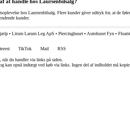
f at handle hos Laursenbilsalg?
oplevelse hos Laursenbilsalg. Flere kunder giver udtryk for, at de føle
evendende kunder.
jælp
•
Lirum Larum Leg ApS
•
Piercinghuset
•
Autohuset Fyn
•
Floats
terest
TikTok
Mail
RSS
 når du handler via links på siden.
og kan opnå indtægt ved køb via links. Ingen del af indholdet må kopiere