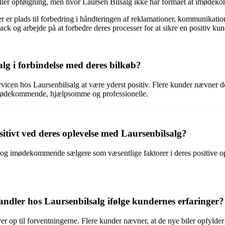
e eller opfølgning, men hvor Laursen Bilsalg ikke har formået at imød
er er plads til forbedring i håndteringen af reklamationer, kommunikat
ack og arbejde på at forbedre deres processer for at sikre en positiv kun
lg i forbindelse med deres bilkøb?
rvicen hos Laursenbilsalg at være yderst positiv. Flere kunder nævner 
imødekommende, hjælpsomme og professionelle.
ivt ved deres oplevelse med Laursenbilsalg?
 og imødekommende sælgere som væsentlige faktorer i deres positive o
ndler hos Laursenbilsalg ifølge kundernes erfaringer?
ver op til forventningerne. Flere kunder nævner, at de nye biler opfylder 