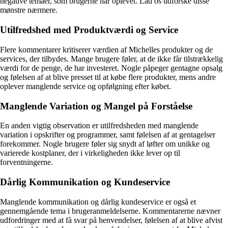
negative temaer, som brugerne har oplevet. Lad os udforske disse
mønstre nærmere.
Utilfredshed med Produktværdi og Service
Flere kommentarer kritiserer værdien af Michelles produkter og de
services, der tilbydes. Mange brugere føler, at de ikke får tilstrækkelig
værdi for de penge, de har investeret. Nogle påpeger gentagne opsalg
og følelsen af at blive presset til at købe flere produkter, mens andre
oplever manglende service og opfølgning efter købet.
Manglende Variation og Mangel på Forståelse
En anden vigtig observation er utilfredsheden med manglende
variation i opskrifter og programmer, samt følelsen af at gentagelser
forekommer. Nogle brugere føler sig snydt af løfter om unikke og
varierede kostplaner, der i virkeligheden ikke lever op til
forventningerne.
Dårlig Kommunikation og Kundeservice
Manglende kommunikation og dårlig kundeservice er også et
gennemgående tema i brugeranmeldelserne. Kommentarerne nævner
udfordringer med at få svar på henvendelser, følelsen af at blive afvist