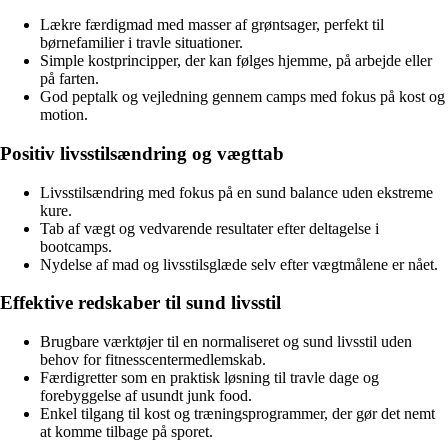
Lækre færdigmad med masser af grøntsager, perfekt til
børnefamilier i travle situationer.
Simple kostprincipper, der kan følges hjemme, på arbejde eller
på farten.
God peptalk og vejledning gennem camps med fokus på kost og
motion.
Positiv livsstilsændring og vægttab
Livsstilsændring med fokus på en sund balance uden ekstreme
kure.
Tab af vægt og vedvarende resultater efter deltagelse i
bootcamps.
Nydelse af mad og livsstilsglæde selv efter vægtmålene er nået.
Effektive redskaber til sund livsstil
Brugbare værktøjer til en normaliseret og sund livsstil uden
behov for fitnesscentermedlemskab.
Færdigretter som en praktisk løsning til travle dage og
forebyggelse af usundt junk food.
Enkel tilgang til kost og træningsprogrammer, der gør det nemt
at komme tilbage på sporet.