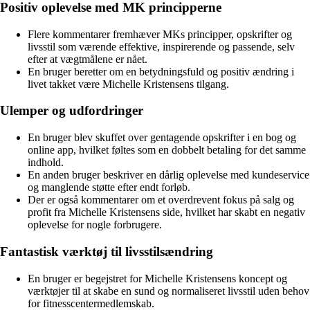
Positiv oplevelse med MK principperne
Flere kommentarer fremhæver MKs principper, opskrifter og
livsstil som værende effektive, inspirerende og passende, selv
efter at vægtmålene er nået.
En bruger beretter om en betydningsfuld og positiv ændring i
livet takket være Michelle Kristensens tilgang.
Ulemper og udfordringer
En bruger blev skuffet over gentagende opskrifter i en bog og
online app, hvilket føltes som en dobbelt betaling for det samme
indhold.
En anden bruger beskriver en dårlig oplevelse med kundeservice
og manglende støtte efter endt forløb.
Der er også kommentarer om et overdrevent fokus på salg og
profit fra Michelle Kristensens side, hvilket har skabt en negativ
oplevelse for nogle forbrugere.
Fantastisk værktøj til livsstilsændring
En bruger er begejstret for Michelle Kristensens koncept og
værktøjer til at skabe en sund og normaliseret livsstil uden behov
for fitnesscentermedlemskab.