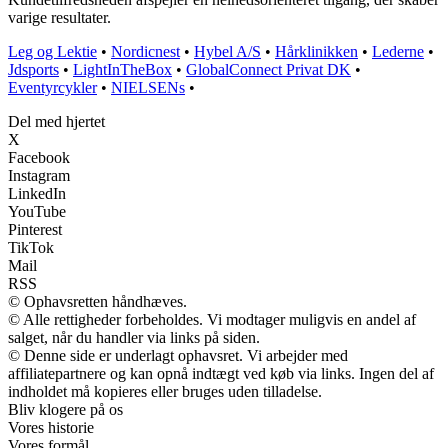
varige resultater.
Leg og Lektie
•
Nordicnest
•
Hybel A/S
•
Hårklinikken
•
Lederne
•
Jdsports
•
LightInTheBox
•
GlobalConnect Privat DK
•
Eventyrcykler
•
NIELSENs
•
Del med hjertet
X
Facebook
Instagram
LinkedIn
YouTube
Pinterest
TikTok
Mail
RSS
© Ophavsretten håndhæves.
© Alle rettigheder forbeholdes. Vi modtager muligvis en andel af
salget, når du handler via links på siden.
© Denne side er underlagt ophavsret. Vi arbejder med
affiliatepartnere og kan opnå indtægt ved køb via links. Ingen del af
indholdet må kopieres eller bruges uden tilladelse.
Bliv klogere på os
Vores historie
Vores formål