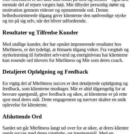
mentale del af rejsen vægtes højt. Mie tilbyder personlig støtte og
motivation gennem videoer og opmuntrende ord. Denne
helhedsorienterede tilgang giver klienterne den nødvendige styrke
og tro på sig selv, når det bliver udfordrende.
Resultater og Tilfredse Kunder
Med utallige kunder, der har opnået imponerende resultater hos
Miefitness, er det tydeligt, at firmaets tilgang virker. Fra vægttab og
styrketræning til forbedret selvværd og energiniveau har klienterne
kun rosende ord tilovers for Miefitness og Mie som deres coach.
Detaljeret Opfølgning og Feedback
En vigtig del af Miefitness succes er den detaljerede opfølgning og
feedback, som klienterne modtager. Mie er altid tilgængelig for at
besvare spørgsmål, give feedback og sikre, at klienterne er på rette
spor mod deres mål. Dette engagement og nærvær skaber en unik
oplevelse for klienterne.
Afsluttende Ord
Samlet set går Miefitness langt ud over for at sikre, at deres klienter
opnår succes med deres vægttabs- og træningsmål. Med en