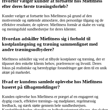
Hvorfor vælger kunder at fortsætte hos Miefitness
efter deres første træningsforløb?
Kunder vælger at fortsætte hos Miefitness på grund af den
motiverende og støttende atmosfære, den personlige tilgang og de
effektive resultater, de oplever. Miefitness formår at skabe en varig
og meningsfuld sundhedsrejse for deres klienter.
Hvordan adskiller Miefitness sig i forhold til
kostplanlægning og træning sammenlignet med
andre træningsudbydere?
Miefitness udskiller sig ved at tilbyde kostplaner og træning, der er
tilpasset den enkelte klients behov, præferencer og livsstil. Deres
fokus på realistiske og bæredygtige forandringer gør dem til en unik
aktør på markedet.
Hvad er kundens samlede oplevelse hos Miefitness
baseret på tilbagemeldinger?
Kunden oplevelse hos Miefitness er præget af en engageret og
dygtig coach, effektive trænings- og madplaner, regelmæssig
feedback, og stærk støtte gennem hele sundhedsrejsen.
Kundetilfredsheden afspejler en helhedsorienteret tilgang, der skaber