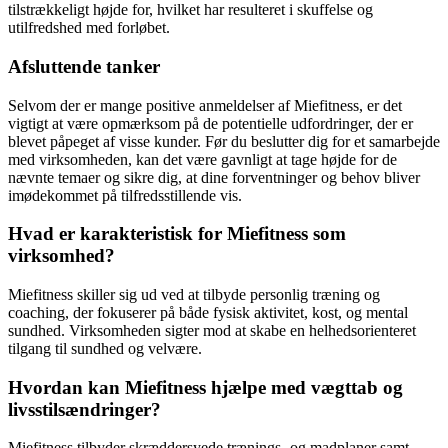
tilstrækkeligt højde for, hvilket har resulteret i skuffelse og
utilfredshed med forløbet.
Afsluttende tanker
Selvom der er mange positive anmeldelser af Miefitness, er det
vigtigt at være opmærksom på de potentielle udfordringer, der er
blevet påpeget af visse kunder. Før du beslutter dig for et samarbejde
med virksomheden, kan det være gavnligt at tage højde for de
nævnte temaer og sikre dig, at dine forventninger og behov bliver
imødekommet på tilfredsstillende vis.
Hvad er karakteristisk for Miefitness som
virksomhed?
Miefitness skiller sig ud ved at tilbyde personlig træning og
coaching, der fokuserer på både fysisk aktivitet, kost, og mental
sundhed. Virksomheden sigter mod at skabe en helhedsorienteret
tilgang til sundhed og velvære.
Hvordan kan Miefitness hjælpe med vægttab og
livsstilsændringer?
Miefitness tilbyder skræddersyede trænings- og madplaner samt