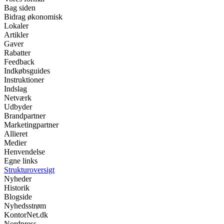
Bag siden
Bidrag økonomisk
Lokaler
Artikler
Gaver
Rabatter
Feedback
Indkøbsguides
Instruktioner
Indslag
Netværk
Udbyder
Brandpartner
Marketingpartner
Allieret
Medier
Henvendelse
Egne links
Strukturoversigt
Nyheder
Historik
Blogside
Nyhedsstrøm
KontorNet.dk
Nordpress