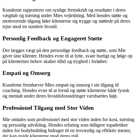
Kunderne rapporterer om synlige fremskridt og resultater i deres
vægttab og træning under Mies vejledning. Med hendes støtte og
motiverende tilgang føler klienterne sig trygge og støttede på deres
rejse mod en sundere livsstil.
Personlig Feedback og Engageret Støtte
Der lægges vægt på den personlige feedback og støtte, som Mie
giver sine klienter. Hendes evne til at lytte, svare hurtigt og følge op
på klienternes behov skaber tillid og tryghed i forløbet.
Empati og Omsorg
Kunderne fremhæver Mies empati og omsorg i sin tilgang til
coaching. Hendes evne til at forstå og støtte klienterne både fysisk
og mentalt under deres livsstilsforandringer værdsættes højt.
Professionel Tilgang med Stor Viden
Mie omtales som professionel med stor viden inden for kost, træning
og personlig udvikling. Hendes erfaring som tidligere topatletiker
inden for bodybuilding bidrager til en troværdig og effektiv træner,
der kan guide klienterne mod deres mål.