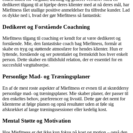
dedikeret tilgang til at hjælpe deres klienter med at nå deres mål, har
Miefitness fået utallige positive anmeldelser fra tilfredse kunder. Lad
os dykke ned i, hvad der gør Miefitness så fantastisk:
Dedikeret og Forstående Coachning
Miefitness tilgang til coaching er kendt for at være dedikeret og
forstående. Mie, den fantastiske coach bag Miefitness, formår at
skabe en tryg og støttende atmosfære for hendes klienter. Hun er
lyttende, forstående og ser potentialet og fremskridt hos hver enkelt
person. Dette skaber en tillidsfuld relation, der er essentiel for en
succesfuld vægttabsrejse.
Personlige Mad- og Træningsplaner
En af de mest roste aspekter af Miefitness er evnen til at skræddersy
personlige mad- og træningsplaner. Mie skaber planer, der passer til
den enkeltes behov, præferencer og livsstil. Dette gør det nemt for
klienterne at følge planen og opnå resultater uden at føle sig
afskrækket af lange træningssessioner eller kedelig kost.
Mental Støtte og Motivation
Hos Miefitness er det ikke kun fokus på kost og motion – også den