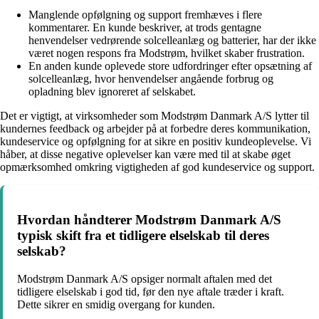
Manglende opfølgning og support fremhæves i flere
kommentarer. En kunde beskriver, at trods gentagne
henvendelser vedrørende solcelleanlæg og batterier, har der ikke
været nogen respons fra Modstrøm, hvilket skaber frustration.
En anden kunde oplevede store udfordringer efter opsætning af
solcelleanlæg, hvor henvendelser angående forbrug og
opladning blev ignoreret af selskabet.
Det er vigtigt, at virksomheder som Modstrøm Danmark A/S lytter til
kundernes feedback og arbejder på at forbedre deres kommunikation,
kundeservice og opfølgning for at sikre en positiv kundeoplevelse. Vi
håber, at disse negative oplevelser kan være med til at skabe øget
opmærksomhed omkring vigtigheden af god kundeservice og support.
Hvordan håndterer Modstrøm Danmark A/S
typisk skift fra et tidligere elselskab til deres
selskab?
Modstrøm Danmark A/S opsiger normalt aftalen med det
tidligere elselskab i god tid, før den nye aftale træder i kraft.
Dette sikrer en smidig overgang for kunden.