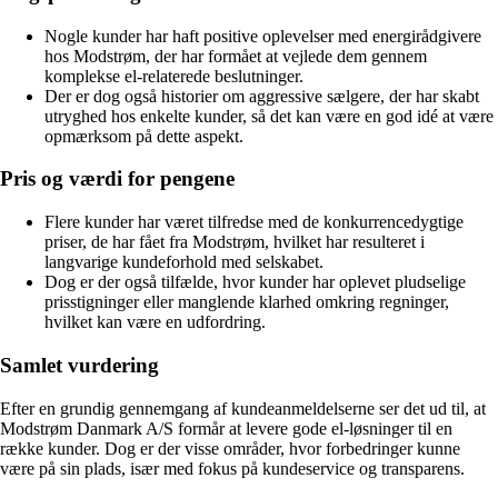
Nogle kunder har haft positive oplevelser med energirådgivere
hos Modstrøm, der har formået at vejlede dem gennem
komplekse el-relaterede beslutninger.
Der er dog også historier om aggressive sælgere, der har skabt
utryghed hos enkelte kunder, så det kan være en god idé at være
opmærksom på dette aspekt.
Pris og værdi for pengene
Flere kunder har været tilfredse med de konkurrencedygtige
priser, de har fået fra Modstrøm, hvilket har resulteret i
langvarige kundeforhold med selskabet.
Dog er der også tilfælde, hvor kunder har oplevet pludselige
prisstigninger eller manglende klarhed omkring regninger,
hvilket kan være en udfordring.
Samlet vurdering
Efter en grundig gennemgang af kundeanmeldelserne ser det ud til, at
Modstrøm Danmark A/S formår at levere gode el-løsninger til en
række kunder. Dog er der visse områder, hvor forbedringer kunne
være på sin plads, især med fokus på kundeservice og transparens.