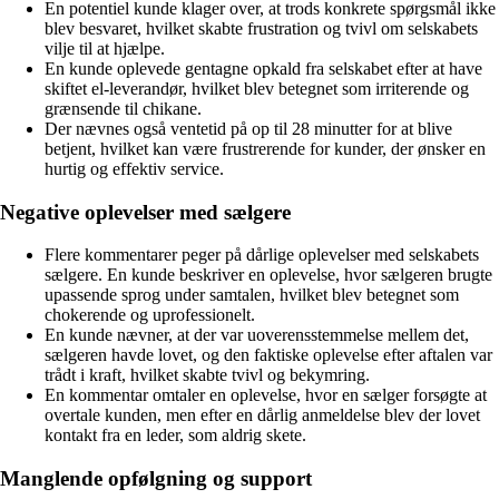
En potentiel kunde klager over, at trods konkrete spørgsmål ikke
blev besvaret, hvilket skabte frustration og tvivl om selskabets
vilje til at hjælpe.
En kunde oplevede gentagne opkald fra selskabet efter at have
skiftet el-leverandør, hvilket blev betegnet som irriterende og
grænsende til chikane.
Der nævnes også ventetid på op til 28 minutter for at blive
betjent, hvilket kan være frustrerende for kunder, der ønsker en
hurtig og effektiv service.
Negative oplevelser med sælgere
Flere kommentarer peger på dårlige oplevelser med selskabets
sælgere. En kunde beskriver en oplevelse, hvor sælgeren brugte
upassende sprog under samtalen, hvilket blev betegnet som
chokerende og uprofessionelt.
En kunde nævner, at der var uoverensstemmelse mellem det,
sælgeren havde lovet, og den faktiske oplevelse efter aftalen var
trådt i kraft, hvilket skabte tvivl og bekymring.
En kommentar omtaler en oplevelse, hvor en sælger forsøgte at
overtale kunden, men efter en dårlig anmeldelse blev der lovet
kontakt fra en leder, som aldrig skete.
Manglende opfølgning og support