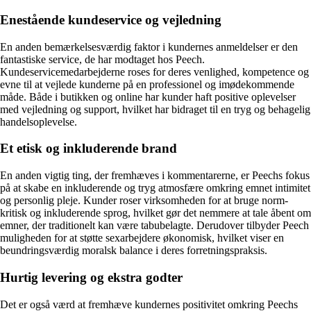
Enestående kundeservice og vejledning
En anden bemærkelsesværdig faktor i kundernes anmeldelser er den
fantastiske service, de har modtaget hos Peech.
Kundeservicemedarbejderne roses for deres venlighed, kompetence og
evne til at vejlede kunderne på en professionel og imødekommende
måde. Både i butikken og online har kunder haft positive oplevelser
med vejledning og support, hvilket har bidraget til en tryg og behagelig
handelsoplevelse.
Et etisk og inkluderende brand
En anden vigtig ting, der fremhæves i kommentarerne, er Peechs fokus
på at skabe en inkluderende og tryg atmosfære omkring emnet intimitet
og personlig pleje. Kunder roser virksomheden for at bruge norm-
kritisk og inkluderende sprog, hvilket gør det nemmere at tale åbent om
emner, der traditionelt kan være tabubelagte. Derudover tilbyder Peech
muligheden for at støtte sexarbejdere økonomisk, hvilket viser en
beundringsværdig moralsk balance i deres forretningspraksis.
Hurtig levering og ekstra godter
Det er også værd at fremhæve kundernes positivitet omkring Peechs