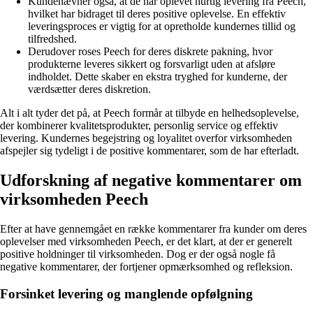
Kundenævner også, at de har oplevet hurtig levering fra Peech,
hvilket har bidraget til deres positive oplevelse. En effektiv
leveringsproces er vigtig for at opretholde kundernes tillid og
tilfredshed.
Derudover roses Peech for deres diskrete pakning, hvor
produkterne leveres sikkert og forsvarligt uden at afsløre
indholdet. Dette skaber en ekstra tryghed for kunderne, der
værdsætter deres diskretion.
Alt i alt tyder det på, at Peech formår at tilbyde en helhedsoplevelse,
der kombinerer kvalitetsprodukter, personlig service og effektiv
levering. Kundernes begejstring og loyalitet overfor virksomheden
afspejler sig tydeligt i de positive kommentarer, som de har efterladt.
Udforskning af negative kommentarer om
virksomheden Peech
Efter at have gennemgået en række kommentarer fra kunder om deres
oplevelser med virksomheden Peech, er det klart, at der er generelt
positive holdninger til virksomheden. Dog er der også nogle få
negative kommentarer, der fortjener opmærksomhed og refleksion.
Forsinket levering og manglende opfølgning