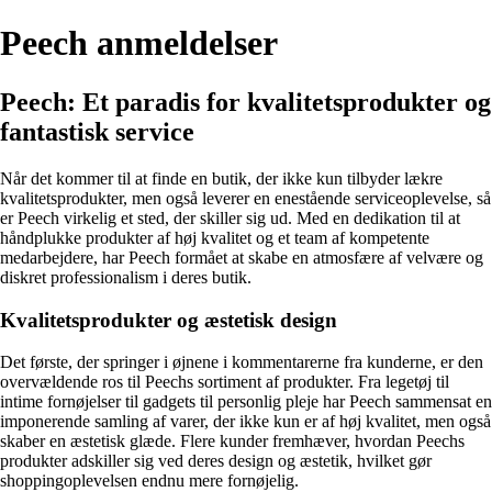
Peech anmeldelser
Peech: Et paradis for kvalitetsprodukter og
fantastisk service
Når det kommer til at finde en butik, der ikke kun tilbyder lækre
kvalitetsprodukter, men også leverer en enestående serviceoplevelse, så
er Peech virkelig et sted, der skiller sig ud. Med en dedikation til at
håndplukke produkter af høj kvalitet og et team af kompetente
medarbejdere, har Peech formået at skabe en atmosfære af velvære og
diskret professionalism i deres butik.
Kvalitetsprodukter og æstetisk design
Det første, der springer i øjnene i kommentarerne fra kunderne, er den
overvældende ros til Peechs sortiment af produkter. Fra legetøj til
intime fornøjelser til gadgets til personlig pleje har Peech sammensat en
imponerende samling af varer, der ikke kun er af høj kvalitet, men også
skaber en æstetisk glæde. Flere kunder fremhæver, hvordan Peechs
produkter adskiller sig ved deres design og æstetik, hvilket gør
shoppingoplevelsen endnu mere fornøjelig.