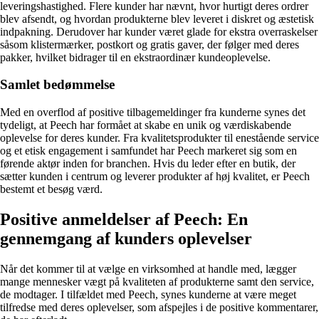
leveringshastighed. Flere kunder har nævnt, hvor hurtigt deres ordrer
blev afsendt, og hvordan produkterne blev leveret i diskret og æstetisk
indpakning. Derudover har kunder været glade for ekstra overraskelser
såsom klistermærker, postkort og gratis gaver, der følger med deres
pakker, hvilket bidrager til en ekstraordinær kundeoplevelse.
Samlet bedømmelse
Med en overflod af positive tilbagemeldinger fra kunderne synes det
tydeligt, at Peech har formået at skabe en unik og værdiskabende
oplevelse for deres kunder. Fra kvalitetsprodukter til enestående service
og et etisk engagement i samfundet har Peech markeret sig som en
førende aktør inden for branchen. Hvis du leder efter en butik, der
sætter kunden i centrum og leverer produkter af høj kvalitet, er Peech
bestemt et besøg værd.
Positive anmeldelser af Peech: En
gennemgang af kunders oplevelser
Når det kommer til at vælge en virksomhed at handle med, lægger
mange mennesker vægt på kvaliteten af produkterne samt den service,
de modtager. I tilfældet med Peech, synes kunderne at være meget
tilfredse med deres oplevelser, som afspejles i de positive kommentarer,