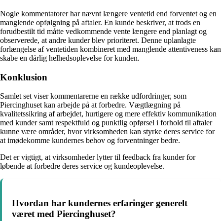
Nogle kommentatorer har nævnt længere ventetid end forventet og en
manglende opfølgning på aftaler. En kunde beskriver, at trods en
forudbestilt tid måtte vedkommende vente længere end planlagt og
observerede, at andre kunder blev prioriteret. Denne uplanlagte
forlængelse af ventetiden kombineret med manglende attentiveness kan
skabe en dårlig helhedsoplevelse for kunden.
Konklusion
Samlet set viser kommentarerne en række udfordringer, som
Piercinghuset kan arbejde på at forbedre. Vægtlægning på
kvalitetssikring af arbejdet, hurtigere og mere effektiv kommunikation
med kunder samt respektfuld og punktlig opførsel i forhold til aftaler
kunne være områder, hvor virksomheden kan styrke deres service for
at imødekomme kundernes behov og forventninger bedre.
Det er vigtigt, at virksomheder lytter til feedback fra kunder for
løbende at forbedre deres service og kundeoplevelse.
Hvordan har kundernes erfaringer generelt
været med Piercinghuset?