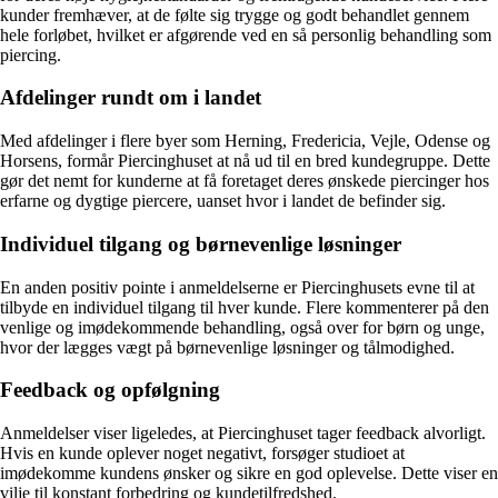
kunder fremhæver, at de følte sig trygge og godt behandlet gennem
hele forløbet, hvilket er afgørende ved en så personlig behandling som
piercing.
Afdelinger rundt om i landet
Med afdelinger i flere byer som Herning, Fredericia, Vejle, Odense og
Horsens, formår Piercinghuset at nå ud til en bred kundegruppe. Dette
gør det nemt for kunderne at få foretaget deres ønskede piercinger hos
erfarne og dygtige piercere, uanset hvor i landet de befinder sig.
Individuel tilgang og børnevenlige løsninger
En anden positiv pointe i anmeldelserne er Piercinghusets evne til at
tilbyde en individuel tilgang til hver kunde. Flere kommenterer på den
venlige og imødekommende behandling, også over for børn og unge,
hvor der lægges vægt på børnevenlige løsninger og tålmodighed.
Feedback og opfølgning
Anmeldelser viser ligeledes, at Piercinghuset tager feedback alvorligt.
Hvis en kunde oplever noget negativt, forsøger studioet at
imødekomme kundens ønsker og sikre en god oplevelse. Dette viser en
vilje til konstant forbedring og kundetilfredshed.