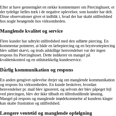
Efter at have gennemgået en række kommentarer om Piercinghuset, er
der tydelige fælles træk i de negative oplevelser, som kunder har delt.
Disse observationer giver et indblik i, hvad der har skabt utilfredshed
hos nogle besøgende hos virksomheden.
Manglende kvalitet og service
Flere kunder har udtrykt utilfredshed med den udførte piercing. En
kommentar pointerer, at både en læbepiercing og en brystvortepiercing
blev udført skævt, og trods adskillige henvendelser var der ingen
respons fra Piercinghuset. Dette indikerer en mangel på
kvalitetskontrol og en utilstrækkelig kundeservice.
Dårlig kommunikation og respons
En anden gengivet oplevelse drejer sig om manglende kommunikation
og respons fra virksomheden. En kunde beskriver, hvordan
henvendelser pr. mail blev ignoreret, og selvom der blev påpeget fejl
ved piercingen, blev der ikke tilbudt en tilfredsstillende løsning.
Mangel på respons og manglende imødekommelse af kundens klager
kan skabe frustration og utilfredshed.
Længere ventetid og manglende opfølgning