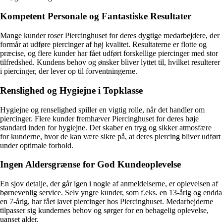
Kompetent Personale og Fantastiske Resultater
Mange kunder roser Piercinghuset for deres dygtige medarbejdere, der
formår at udføre piercinger af høj kvalitet. Resultaterne er flotte og
præcise, og flere kunder har fået udført forskellige piercinger med stor
tilfredshed. Kundens behov og ønsker bliver lyttet til, hvilket resulterer
i piercinger, der lever op til forventningerne.
Renslighed og Hygiejne i Topklasse
Hygiejne og renselighed spiller en vigtig rolle, når det handler om
piercinger. Flere kunder fremhæver Piercinghuset for deres høje
standard inden for hygiejne. Det skaber en tryg og sikker atmosfære
for kunderne, hvor de kan være sikre på, at deres piercing bliver udført
under optimale forhold.
Ingen Aldersgrænse for God Kundeoplevelse
En sjov detalje, der går igen i nogle af anmeldelserne, er oplevelsen af
børnevenlig service. Selv yngre kunder, som f.eks. en 13-årig og endda
en 7-årig, har fået lavet piercinger hos Piercinghuset. Medarbejderne
tilpasser sig kundernes behov og sørger for en behagelig oplevelse,
uanset alder.