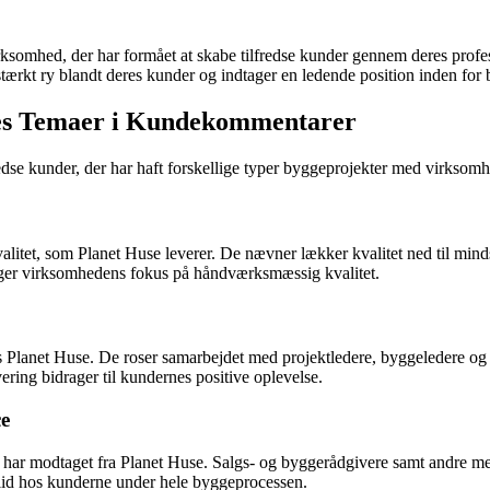
irksomhed, der har formået at skabe tilfredse kunder gennem deres profe
stærkt ry blandt deres kunder og indtager en ledende position inden fo
lles Temaer i Kundekommentarer
dse kunder, der har haft forskellige typer byggeprojekter med virksomhe
alitet, som Planet Huse leverer. De nævner lækker kvalitet ned til mind
treger virksomhedens fokus på håndværksmæssig kvalitet.
os Planet Huse. De roser samarbejdet med projektledere, byggeledere og
ring bidrager til kundernes positive oplevelse.
ce
 har modtaget fra Planet Huse. Salgs- og byggerådgivere samt andre m
tillid hos kunderne under hele byggeprocessen.