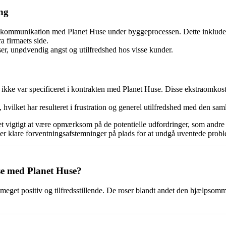
ng
ig kommunikation med Planet Huse under byggeprocessen. Dette inkluder
a firmaets side.
er, unødvendig angst og utilfredshed hos visse kunder.
 ikke var specificeret i kontrakten med Planet Huse. Disse ekstraomkost
hvilket har resulteret i frustration og generel utilfredshed med den sa
et vigtigt at være opmærksom på de potentielle udfordringer, som andre 
 er klare forventningsafstemninger på plads for at undgå uventede pro
se med Planet Huse?
get positiv og tilfredsstillende. De roser blandt andet den hjælpsomme 