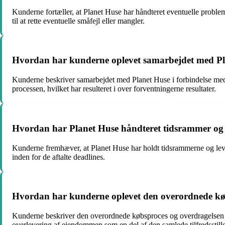
Kunderne fortæller, at Planet Huse har håndteret eventuelle problemer
til at rette eventuelle småfejl eller mangler.
Hvordan har kunderne oplevet samarbejdet med Pla
Kunderne beskriver samarbejdet med Planet Huse i forbindelse med 
processen, hvilket har resulteret i over forventningerne resultater.
Hvordan har Planet Huse håndteret tidsrammer og 
Kunderne fremhæver, at Planet Huse har holdt tidsrammerne og levere
inden for de aftalte deadlines.
Hvordan har kunderne oplevet den overordnede kø
Kunderne beskriver den overordnede købsproces og overdragelsen
overlevering af ejendommen som en del af den samlede tilfredsstill