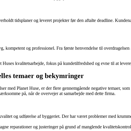
rholdt tidsplaner og leveret projekter før den aftalte deadline. Kunde
, kompetent og professionel. Fra første henvendelse til overdragelsen a
 Huses kvalitetsarbejde, fokus på kundetilfredshed og evne til at lever
lles temaer og bekymringer
er med Planet Huse, er der flere gennemgående negative temaer, som 
ærksomme på, når de overvejer at samarbejde med dette firma.
itet og udførelse af byggeriet. Der har været problemer med krumme v
tagne reparationer og justeringer på grund af manglende kvalitetskontrol