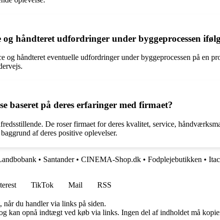
og håndteret udfordringer under byggeprocessen iføl
e og håndteret eventuelle udfordringer under byggeprocessen på en prof
dervejs.
e baseret på deres erfaringer med firmaet?
fredsstillende. De roser firmaet for deres kvalitet, service, håndværk
 baggrund af deres positive oplevelser.
Landbobank
•
Santander
•
CINEMA-Shop.dk
•
Fodplejebutikken
•
Ita
terest
TikTok
Mail
RSS
 når du handler via links på siden.
og kan opnå indtægt ved køb via links. Ingen del af indholdet må kopiere