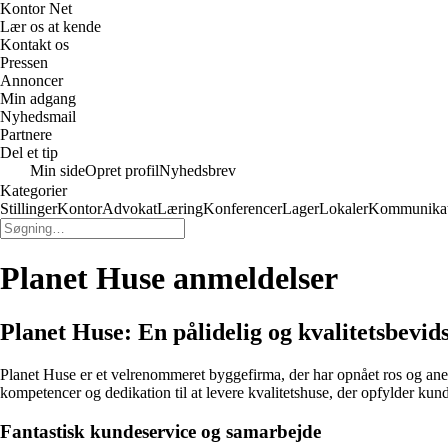
Kontor Net
Lær os at kende
Kontakt os
Pressen
Annoncer
Min adgang
Nyhedsmail
Partnere
Del et tip
Min side
Opret profil
Nyhedsbrev
Kategorier
Stillinger
Kontor
Advokat
Læring
Konferencer
Lager
Lokaler
Kommunikat
Planet Huse anmeldelser
Planet Huse: En pålidelig og kvalitetsbevi
Planet Huse er et velrenommeret byggefirma, der har opnået ros og aner
kompetencer og dedikation til at levere kvalitetshuse, der opfylder kun
Fantastisk kundeservice og samarbejde