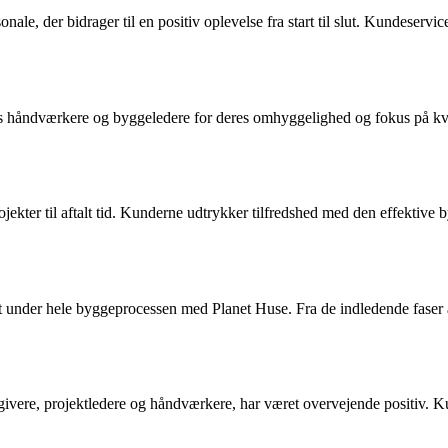
, der bidrager til en positiv oplevelse fra start til slut. Kundeservi
es håndværkere og byggeledere for deres omhyggelighed og fokus på k
ter til aftalt tid. Kunderne udtrykker tilfredshed med den effektive bygg
ølt under hele byggeprocessen med Planet Huse. Fra de indledende faser 
vere, projektledere og håndværkere, har været overvejende positiv. Ku