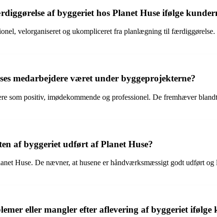
rdiggørelse af byggeriet hos Planet Huse ifølge kunder
ionel, velorganiseret og ukompliceret fra planlægning til færdiggørel
ses medarbejdere været under byggeprojekterne?
ere som positiv, imødekommende og professionel. De fremhæver blandt 
en af byggeriet udført af Planet Huse?
lanet Huse. De nævner, at husene er håndværksmæssigt godt udført og le
mer eller mangler efter aflevering af byggeriet ifølge