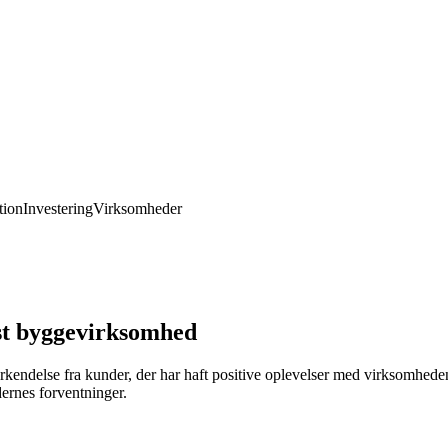
ion
Investering
Virksomheder
dst byggevirksomhed
kendelse fra kunder, der har haft positive oplevelser med virksomheden
dernes forventninger.