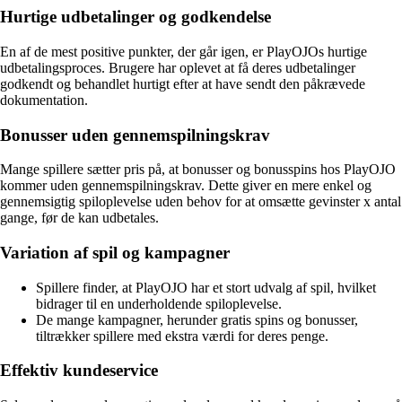
Hurtige udbetalinger og godkendelse
En af de mest positive punkter, der går igen, er PlayOJOs hurtige
udbetalingsproces. Brugere har oplevet at få deres udbetalinger
godkendt og behandlet hurtigt efter at have sendt den påkrævede
dokumentation.
Bonusser uden gennemspilningskrav
Mange spillere sætter pris på, at bonusser og bonusspins hos PlayOJO
kommer uden gennemspilningskrav. Dette giver en mere enkel og
gennemsigtig spiloplevelse uden behov for at omsætte gevinster x antal
gange, før de kan udbetales.
Variation af spil og kampagner
Spillere finder, at PlayOJO har et stort udvalg af spil, hvilket
bidrager til en underholdende spiloplevelse.
De mange kampagner, herunder gratis spins og bonusser,
tiltrækker spillere med ekstra værdi for deres penge.
Effektiv kundeservice