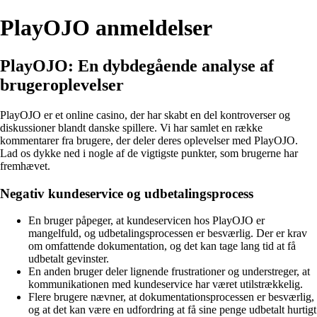
PlayOJO anmeldelser
PlayOJO: En dybdegående analyse af
brugeroplevelser
PlayOJO er et online casino, der har skabt en del kontroverser og
diskussioner blandt danske spillere. Vi har samlet en række
kommentarer fra brugere, der deler deres oplevelser med PlayOJO.
Lad os dykke ned i nogle af de vigtigste punkter, som brugerne har
fremhævet.
Negativ kundeservice og udbetalingsprocess
En bruger påpeger, at kundeservicen hos PlayOJO er
mangelfuld, og udbetalingsprocessen er besværlig. Der er krav
om omfattende dokumentation, og det kan tage lang tid at få
udbetalt gevinster.
En anden bruger deler lignende frustrationer og understreger, at
kommunikationen med kundeservice har været utilstrækkelig.
Flere brugere nævner, at dokumentationsprocessen er besværlig,
og at det kan være en udfordring at få sine penge udbetalt hurtigt