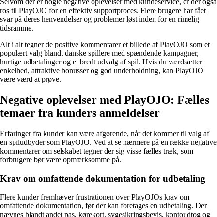
Selvom der er nogle negative oplevelser med kundeservice, er der også
ros til PlayOJO for en effektiv supportproces. Flere brugere har fået
svar på deres henvendelser og problemer løst inden for en rimelig
tidsramme.
Alt i alt tegner de positive kommentarer et billede af PlayOJO som et
populært valg blandt danske spillere med spændende kampagner,
hurtige udbetalinger og et bredt udvalg af spil. Hvis du værdsætter
enkelhed, attraktive bonusser og god underholdning, kan PlayOJO
være værd at prøve.
Negative oplevelser med PlayOJO: Fælles
temaer fra kunders anmeldelser
Erfaringer fra kunder kan være afgørende, når det kommer til valg af
en spiludbyder som PlayOJO. Ved at se nærmere på en række negative
kommentarer om selskabet tegner der sig visse fælles træk, som
forbrugere bør være opmærksomme på.
Krav om omfattende dokumentation for udbetaling
Flere kunder fremhæver frustrationen over PlayOJOs krav om
omfattende dokumentation, før der kan foretages en udbetaling. Der
nævnes blandt andet pas, kørekort, sygesikringsbevis, kontoudtog og