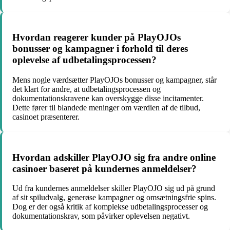
Hvordan reagerer kunder på PlayOJOs
bonusser og kampagner i forhold til deres
oplevelse af udbetalingsprocessen?
Mens nogle værdsætter PlayOJOs bonusser og kampagner, står
det klart for andre, at udbetalingsprocessen og
dokumentationskravene kan overskygge disse incitamenter.
Dette fører til blandede meninger om værdien af de tilbud,
casinoet præsenterer.
Hvordan adskiller PlayOJO sig fra andre online
casinoer baseret på kundernes anmeldelser?
Ud fra kundernes anmeldelser skiller PlayOJO sig ud på grund
af sit spiludvalg, generøse kampagner og omsætningsfrie spins.
Dog er der også kritik af komplekse udbetalingsprocesser og
dokumentationskrav, som påvirker oplevelsen negativt.