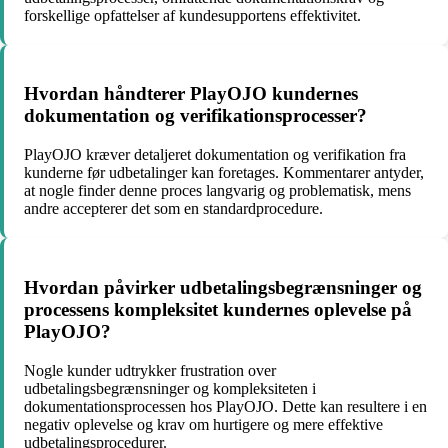
forskellige opfattelser af kundesupportens effektivitet.
Hvordan håndterer PlayOJO kundernes
dokumentation og verifikationsprocesser?
PlayOJO kræver detaljeret dokumentation og verifikation fra
kunderne før udbetalinger kan foretages. Kommentarer antyder,
at nogle finder denne proces langvarig og problematisk, mens
andre accepterer det som en standardprocedure.
Hvordan påvirker udbetalingsbegrænsninger og
processens kompleksitet kundernes oplevelse på
PlayOJO?
Nogle kunder udtrykker frustration over
udbetalingsbegrænsninger og kompleksiteten i
dokumentationsprocessen hos PlayOJO. Dette kan resultere i en
negativ oplevelse og krav om hurtigere og mere effektive
udbetalingsprocedurer.