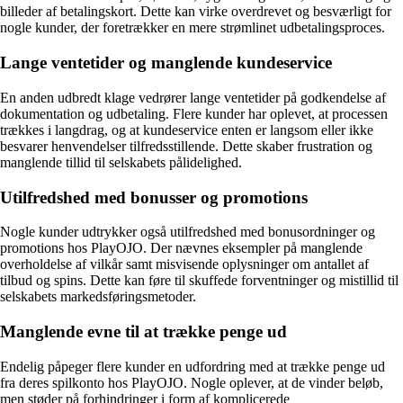
billeder af betalingskort. Dette kan virke overdrevet og besværligt for
nogle kunder, der foretrækker en mere strømlinet udbetalingsproces.
Lange ventetider og manglende kundeservice
En anden udbredt klage vedrører lange ventetider på godkendelse af
dokumentation og udbetaling. Flere kunder har oplevet, at processen
trækkes i langdrag, og at kundeservice enten er langsom eller ikke
besvarer henvendelser tilfredsstillende. Dette skaber frustration og
manglende tillid til selskabets pålidelighed.
Utilfredshed med bonusser og promotions
Nogle kunder udtrykker også utilfredshed med bonusordninger og
promotions hos PlayOJO. Der nævnes eksempler på manglende
overholdelse af vilkår samt misvisende oplysninger om antallet af
tilbud og spins. Dette kan føre til skuffede forventninger og mistillid til
selskabets markedsføringsmetoder.
Manglende evne til at trække penge ud
Endelig påpeger flere kunder en udfordring med at trække penge ud
fra deres spilkonto hos PlayOJO. Nogle oplever, at de vinder beløb,
men støder på forhindringer i form af komplicerede