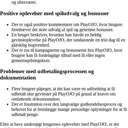
og ubesværet.
Positive oplevelser med spiludvalg og bonusser
Der er også positive kommentarer om PlayOJO, hvor brugere
fremhæver det store udvalg af spil og generøse bonusser.
En bruger beskriver, hvordan han havde en heldig
gevinstoplevelse på PlayOJO, der omdannede en trist dag til en
glædelig begivenhed.
Der er ros til kampagnerne og bonusserne hos PlayOJO, hvor
brugere kan få fordelagtige tilbud med få eller ingen
gennemspilningskrav.
Problemer med udbetalingsprocessen og
dokumentation
Flere brugere påpeger, at det kan være en udfordring at få
udbetalt sine gevinster på PlayOJO på grund af kravet om
omfattende dokumentation.
Der er frustration over den langvarige godkendelsesproces og
behovet for at fremlægge mange personlige oplysninger for at få
udbetalt penge.
Efter at have undersøgt brugernes oplevelser med PlayOJO, er det