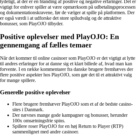
tydeligt, at der er en blanding af positive og negative erfaringer. Det er
vigtigt for enhver spiller at være opmærksom på udbetalingsprocessen
og dokumentationskravene, før de vælger at spille på platformen. Der
er også værdi i at udforske det store spiludvalg og de attraktive
bonusser, som PlayOJO tilbyder.
Positive oplevelser med PlayOJO: En
gennemgang af fælles temaer
Når det kommer til online casinoer som PlayOJO er det vigtigt at lytte
til andres erfaringer for at danne sig et klart billede af, hvad man kan
forvente. I en række kommentarer fra danske brugere fremhæves der
flere positive aspekter hos PlayOJO, som gør det til et attraktivt valg
for mange spillere.
Generelle positive oplevelser
Flere brugere fremhæver PlayOJO som et af de bedste casino-
sites i Danmark.
Der nævnes mange gode kampagner og bonusser, herunder
100x omsætningsfrie spins.
Spillere roser PlayOJO for en høj Return to Player (RTP)
sammenlignet med andre casinoer.