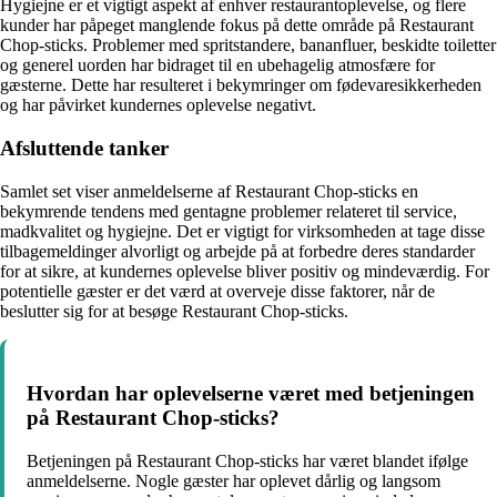
Hygiejne er et vigtigt aspekt af enhver restaurantoplevelse, og flere
kunder har påpeget manglende fokus på dette område på Restaurant
Chop-sticks. Problemer med spritstandere, bananfluer, beskidte toiletter
og generel uorden har bidraget til en ubehagelig atmosfære for
gæsterne. Dette har resulteret i bekymringer om fødevaresikkerheden
og har påvirket kundernes oplevelse negativt.
Afsluttende tanker
Samlet set viser anmeldelserne af Restaurant Chop-sticks en
bekymrende tendens med gentagne problemer relateret til service,
madkvalitet og hygiejne. Det er vigtigt for virksomheden at tage disse
tilbagemeldinger alvorligt og arbejde på at forbedre deres standarder
for at sikre, at kundernes oplevelse bliver positiv og mindeværdig. For
potentielle gæster er det værd at overveje disse faktorer, når de
beslutter sig for at besøge Restaurant Chop-sticks.
Hvordan har oplevelserne været med betjeningen
på Restaurant Chop-sticks?
Betjeningen på Restaurant Chop-sticks har været blandet ifølge
anmeldelserne. Nogle gæster har oplevet dårlig og langsom