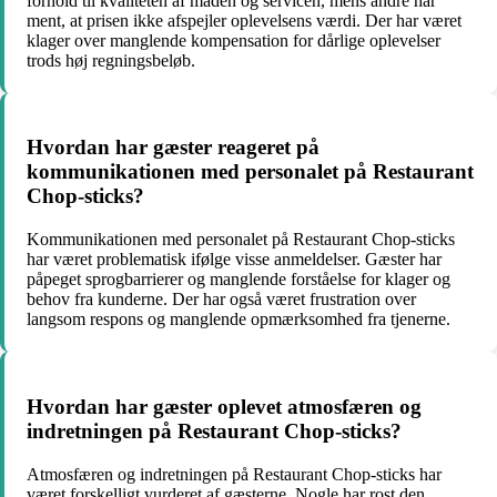
forhold til kvaliteten af maden og servicen, mens andre har
ment, at prisen ikke afspejler oplevelsens værdi. Der har været
klager over manglende kompensation for dårlige oplevelser
trods høj regningsbeløb.
Hvordan har gæster reageret på
kommunikationen med personalet på Restaurant
Chop-sticks?
Kommunikationen med personalet på Restaurant Chop-sticks
har været problematisk ifølge visse anmeldelser. Gæster har
påpeget sprogbarrierer og manglende forståelse for klager og
behov fra kunderne. Der har også været frustration over
langsom respons og manglende opmærksomhed fra tjenerne.
Hvordan har gæster oplevet atmosfæren og
indretningen på Restaurant Chop-sticks?
Atmosfæren og indretningen på Restaurant Chop-sticks har
været forskelligt vurderet af gæsterne. Nogle har rost den