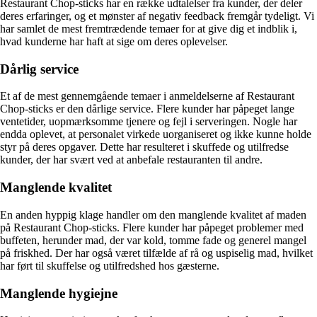
Restaurant Chop-sticks har en række udtalelser fra kunder, der deler
deres erfaringer, og et mønster af negativ feedback fremgår tydeligt. Vi
har samlet de mest fremtrædende temaer for at give dig et indblik i,
hvad kunderne har haft at sige om deres oplevelser.
Dårlig service
Et af de mest gennemgående temaer i anmeldelserne af Restaurant
Chop-sticks er den dårlige service. Flere kunder har påpeget lange
ventetider, uopmærksomme tjenere og fejl i serveringen. Nogle har
endda oplevet, at personalet virkede uorganiseret og ikke kunne holde
styr på deres opgaver. Dette har resulteret i skuffede og utilfredse
kunder, der har svært ved at anbefale restauranten til andre.
Manglende kvalitet
En anden hyppig klage handler om den manglende kvalitet af maden
på Restaurant Chop-sticks. Flere kunder har påpeget problemer med
buffeten, herunder mad, der var kold, tomme fade og generel mangel
på friskhed. Der har også været tilfælde af rå og uspiselig mad, hvilket
har ført til skuffelse og utilfredshed hos gæsterne.
Manglende hygiejne