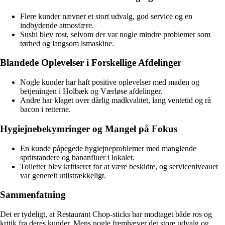
Flere kunder nævner et stort udvalg, god service og en
indbydende atmosfære.
Sushi blev rost, selvom der var nogle mindre problemer som
tørhed og langsom ismaskine.
Blandede Oplevelser i Forskellige Afdelinger
Nogle kunder har haft positive oplevelser med maden og
betjeningen i Holbæk og Værløse afdelinger.
Andre har klaget over dårlig madkvalitet, lang ventetid og rå
bacon i retterne.
Hygiejnebekymringer og Mangel på Fokus
En kunde påpegede hygiejneproblemer med manglende
spritstandere og bananfluer i lokalet.
Toiletter blev kritiseret for at være beskidte, og serviceniveauet
var generelt utilstrækkeligt.
Sammenfatning
Det er tydeligt, at Restaurant Chop-sticks har modtaget både ros og
kritik fra deres kunder. Mens nogle fremhæver det store udvalg og