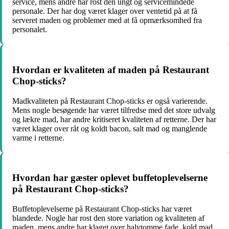
service, mens andre har rost den ungt og servicemindede
personale. Der har dog været klager over ventetid på at få
serveret maden og problemer med at få opmærksomhed fra
personalet.
Hvordan er kvaliteten af maden på Restaurant
Chop-sticks?
Madkvaliteten på Restaurant Chop-sticks er også varierende.
Mens nogle besøgende har været tilfredse med det store udvalg
og lækre mad, har andre kritiseret kvaliteten af retterne. Der har
været klager over råt og koldt bacon, salt mad og manglende
varme i retterne.
Hvordan har gæster oplevet buffetoplevelserne
på Restaurant Chop-sticks?
Buffetoplevelserne på Restaurant Chop-sticks har været
blandede. Nogle har rost den store variation og kvaliteten af
maden, mens andre har klaget over halvtomme fade, kold mad