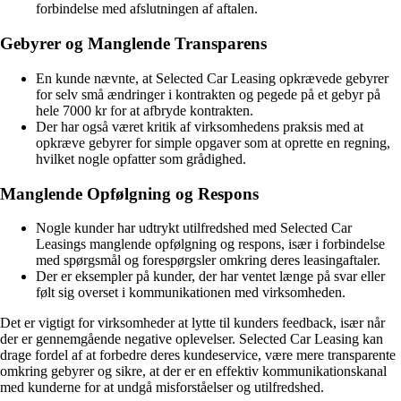
forbindelse med afslutningen af aftalen.
Gebyrer og Manglende Transparens
En kunde nævnte, at Selected Car Leasing opkrævede gebyrer
for selv små ændringer i kontrakten og pegede på et gebyr på
hele 7000 kr for at afbryde kontrakten.
Der har også været kritik af virksomhedens praksis med at
opkræve gebyrer for simple opgaver som at oprette en regning,
hvilket nogle opfatter som grådighed.
Manglende Opfølgning og Respons
Nogle kunder har udtrykt utilfredshed med Selected Car
Leasings manglende opfølgning og respons, især i forbindelse
med spørgsmål og forespørgsler omkring deres leasingaftaler.
Der er eksempler på kunder, der har ventet længe på svar eller
følt sig overset i kommunikationen med virksomheden.
Det er vigtigt for virksomheder at lytte til kunders feedback, især når
der er gennemgående negative oplevelser. Selected Car Leasing kan
drage fordel af at forbedre deres kundeservice, være mere transparente
omkring gebyrer og sikre, at der er en effektiv kommunikationskanal
med kunderne for at undgå misforståelser og utilfredshed.