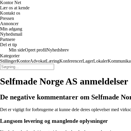
Kontor Net
Lær os at kende
Kontakt os
Pressen
Annoncer
Min adgang
Nyhedsmail
Partnere
Del et tip
Min side
Opret profil
Nyhedsbrev
Kategorier
Stillinger
Kontor
Advokat
Læring
Konferencer
Lager
Lokaler
Kommunikat
Selfmade Norge AS anmeldelser
De negative kommentarer om Selfmade No
Det er vigtigt for forbrugerne at kunne dele deres oplevelser med vir
Langsom levering og manglende oplysninger