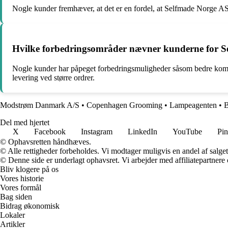
Nogle kunder fremhæver, at det er en fordel, at Selfmade Norge AS 
Hvilke forbedringsområder nævner kunderne for 
Nogle kunder har påpeget forbedringsmuligheder såsom bedre komm
levering ved større ordrer.
Modstrøm Danmark A/S
•
Copenhagen Grooming
•
Lampeagenten
•
B
Del med hjertet
X
Facebook
Instagram
LinkedIn
YouTube
Pin
© Ophavsretten håndhæves.
© Alle rettigheder forbeholdes. Vi modtager muligvis en andel af salget,
© Denne side er underlagt ophavsret. Vi arbejder med affiliatepartnere 
Bliv klogere på os
Vores historie
Vores formål
Bag siden
Bidrag økonomisk
Lokaler
Artikler