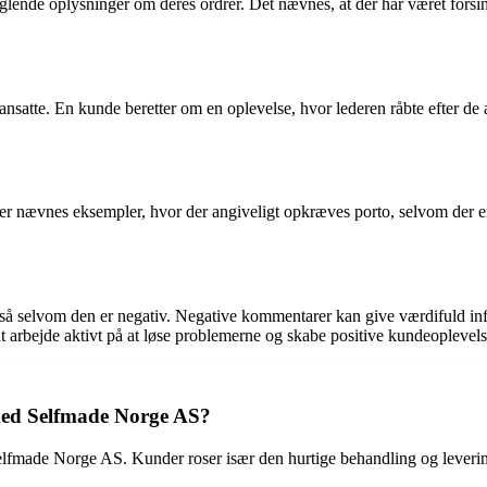
lende oplysninger om deres ordrer. Det nævnes, at der har været forsin
 ansatte. En kunde beretter om en oplevelse, hvor lederen råbte efter d
Der nævnes eksempler, hvor der angiveligt opkræves porto, selvom der er
, også selvom den er negativ. Negative kommentarer kan give værdifuld 
arbejde aktivt på at løse problemerne og skabe positive kundeoplevels
med Selfmade Norge AS?
lfmade Norge AS. Kunder roser især den hurtige behandling og levering