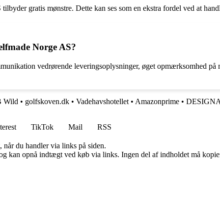
tilbyder gratis mønstre. Dette kan ses som en ekstra fordel ved at han
Selfmade Norge AS?
unikation vedrørende leveringsoplysninger, øget opmærksomhed på med
 Wild
•
golfskoven.dk
•
Vadehavshotellet
•
Amazonprime
•
DESIGNA
terest
TikTok
Mail
RSS
 når du handler via links på siden.
og kan opnå indtægt ved køb via links. Ingen del af indholdet må kopiere