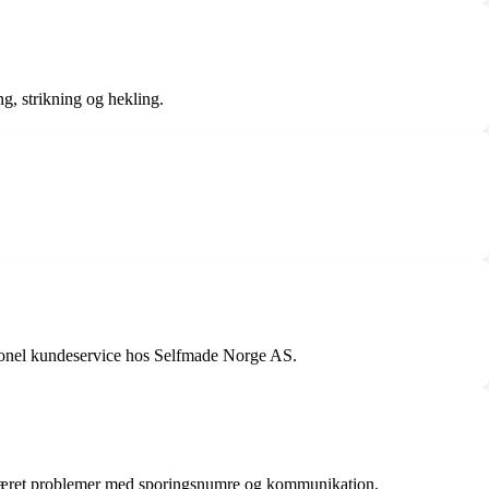
g, strikning og hekling.
sionel kundeservice hos Selfmade Norge AS.
r været problemer med sporingsnumre og kommunikation.