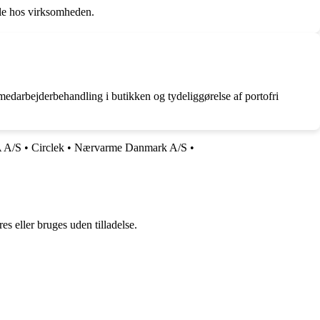
dle hos virksomheden.
arbejderbehandling i butikken og tydeliggørelse af portofri
 A/S
•
Circlek
•
Nærvarme Danmark A/S
•
s eller bruges uden tilladelse.