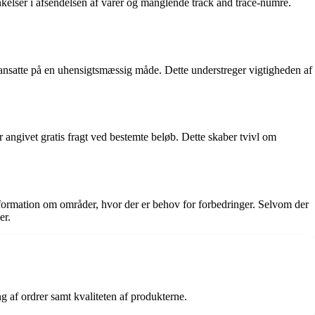
kelser i afsendelsen af varer og manglende track and trace-numre.
e ansatte på en uhensigtsmæssig måde. Dette understreger vigtigheden af
 angivet gratis fragt ved bestemte beløb. Dette skaber tvivl om
information om områder, hvor der er behov for forbedringer. Selvom der
er.
 af ordrer samt kvaliteten af produkterne.