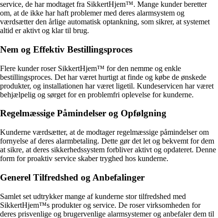
service, de har modtaget fra SikkertHjem™. Mange kunder beretter
om, at de ikke har haft problemer med deres alarmsystem og
værdsætter den årlige automatisk optankning, som sikrer, at systemet
altid er aktivt og klar til brug.
Nem og Effektiv Bestillingsproces
Flere kunder roser SikkertHjem™ for den nemme og enkle
bestillingsproces. Det har været hurtigt at finde og købe de ønskede
produkter, og installationen har været ligetil. Kundeservicen har været
behjælpelig og sørget for en problemfri oplevelse for kunderne.
Regelmæssige Påmindelser og Opfølgning
Kunderne værdsætter, at de modtager regelmæssige påmindelser om
fornyelse af deres alarmbetaling. Dette gør det let og bekvemt for dem
at sikre, at deres sikkerhedssystem forbliver aktivt og opdateret. Denne
form for proaktiv service skaber tryghed hos kunderne.
Generel Tilfredshed og Anbefalinger
Samlet set udtrykker mange af kunderne stor tilfredshed med
SikkertHjem™s produkter og service. De roser virksomheden for
deres prisvenlige og brugervenlige alarmsystemer og anbefaler dem til