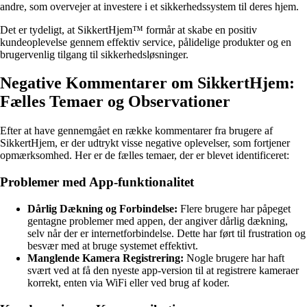
andre, som overvejer at investere i et sikkerhedssystem til deres hjem.
Det er tydeligt, at SikkertHjem™ formår at skabe en positiv
kundeoplevelse gennem effektiv service, pålidelige produkter og en
brugervenlig tilgang til sikkerhedsløsninger.
Negative Kommentarer om SikkertHjem:
Fælles Temaer og Observationer
Efter at have gennemgået en række kommentarer fra brugere af
SikkertHjem, er der udtrykt visse negative oplevelser, som fortjener
opmærksomhed. Her er de fælles temaer, der er blevet identificeret:
Problemer med App-funktionalitet
Dårlig Dækning og Forbindelse:
Flere brugere har påpeget
gentagne problemer med appen, der angiver dårlig dækning,
selv når der er internetforbindelse. Dette har ført til frustration og
besvær med at bruge systemet effektivt.
Manglende Kamera Registrering:
Nogle brugere har haft
svært ved at få den nyeste app-version til at registrere kameraer
korrekt, enten via WiFi eller ved brug af koder.