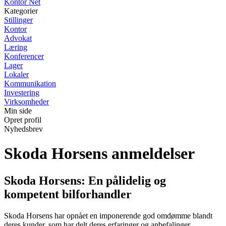
Kontor Net
Kategorier
Stillinger
Kontor
Advokat
Læring
Konferencer
Lager
Lokaler
Kommunikation
Investering
Virksomheder
Min side
Opret profil
Nyhedsbrev
Skoda Horsens anmeldelser
Skoda Horsens: En pålidelig og
kompetent bilforhandler
Skoda Horsens har opnået en imponerende god omdømme blandt
deres kunder, som har delt deres erfaringer og anbefalinger.