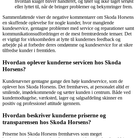
hvordan klager bliver håndteret, og føler sig ikke taget seriøst
eller lyttet til, når de bringer problemer og bekymringer frem.
Sammenfattende viser de negative kommentarer om Skoda Horsens
en skuffende oplevelse for nogle kunder, hvor manglende
kundeservice, gentagne problemer med service og reparationer samt
kommunikationsudfordringer er de mest fremtrædende temaer. Det
er vigtigt for virksomheden at lytte til kundernes feedback og
arbejde på at forbedre deres omdømme og kundeservice for at sikre
tilfredse kunder i fremtiden.
Hvordan oplever kunderne servicen hos Skoda
Horsens?
Kundenævner gentagne gange den høje kundeservice, som de
oplever hos Skoda Horsens. Det fremhæves, at personalet altid er
smilende, imødekommende og sætter kunden i centrum. Både ved
kundemodtagelse, værksted, lager og salgsafdeling skinner en
positiv og professionel attitude igennem.
Hvordan beskriver kunderne priserne og
transparensen hos Skoda Horsens?
Priserne hos Skoda Horsens fremhæves som meget