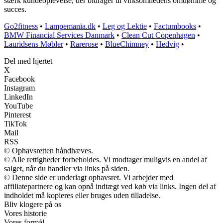
stærk kundeoplevelse, der bidrager til virksomhedens omdømme og
succes.
Go2fitness
•
Lampemania.dk
•
Leg og Lektie
•
Factumbooks
•
BMW Financial Services Danmark
•
Clean Cut Copenhagen
•
Lauridsens Møbler
•
Rarerose
•
BlueChimney
•
Hedvig
•
Del med hjertet
X
Facebook
Instagram
LinkedIn
YouTube
Pinterest
TikTok
Mail
RSS
© Ophavsretten håndhæves.
© Alle rettigheder forbeholdes. Vi modtager muligvis en andel af
salget, når du handler via links på siden.
© Denne side er underlagt ophavsret. Vi arbejder med
affiliatepartnere og kan opnå indtægt ved køb via links. Ingen del af
indholdet må kopieres eller bruges uden tilladelse.
Bliv klogere på os
Vores historie
Vores formål