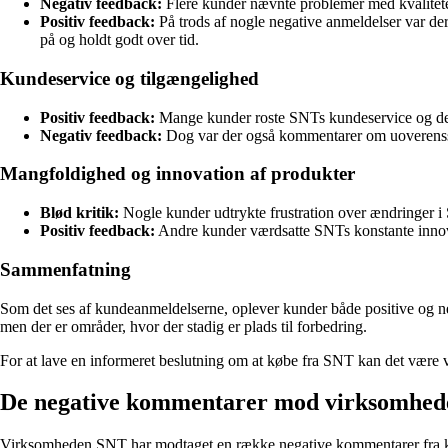
Negativ feedback:
Flere kunder nævnte problemer med kvaliteten 
Positiv feedback:
På trods af nogle negative anmeldelser var de
på og holdt godt over tid.
Kundeservice og tilgængelighed
Positiv feedback:
Mange kunder roste SNTs kundeservice og deres
Negativ feedback:
Dog var der også kommentarer om uoverensste
Mangfoldighed og innovation af produkter
Blød kritik:
Nogle kunder udtrykte frustration over ændringer i S
Positiv feedback:
Andre kunder værdsatte SNTs konstante innovat
Sammenfatning
Som det ses af kundeanmeldelserne, oplever kunder både positive og neg
men der er områder, hvor der stadig er plads til forbedring.
For at lave en informeret beslutning om at købe fra SNT kan det være 
De negative kommentarer mod virksomhe
Virksomheden SNT har modtaget en række negative kommentarer fra kund