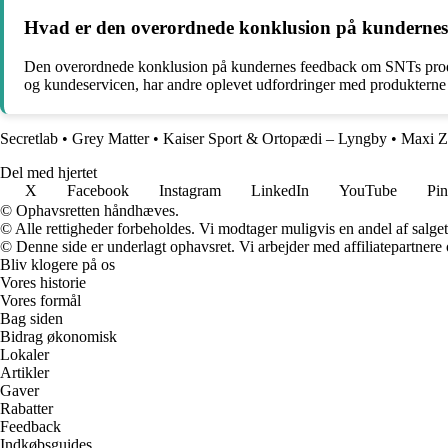
Hvad er den overordnede konklusion på kundernes
Den overordnede konklusion på kundernes feedback om SNTs produkte
og kundeservicen, har andre oplevet udfordringer med produkterne
Secretlab
•
Grey Matter
•
Kaiser Sport & Ortopædi – Lyngby
•
Maxi 
Del med hjertet
X
Facebook
Instagram
LinkedIn
YouTube
Pin
© Ophavsretten håndhæves.
© Alle rettigheder forbeholdes. Vi modtager muligvis en andel af salget,
© Denne side er underlagt ophavsret. Vi arbejder med affiliatepartnere 
Bliv klogere på os
Vores historie
Vores formål
Bag siden
Bidrag økonomisk
Lokaler
Artikler
Gaver
Rabatter
Feedback
Indkøbsguides