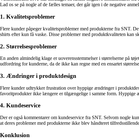
Lad os se på nogle af de fælles temaer, der går igen i de negative anmel
1. Kvalitetsproblemer
Flere kunder påpeger kvalitetsproblemer med produkterne fra SNT. Det omf
shirts efter kun få vaske. Disse problemer med produktkvaliteten kan s
2. Størrelsesproblemer
En anden almindelig klage er uoverensstemmelser i størrelserne på tøje
udfordring for kunderne, da de ikke kan regne med en ensartet størrelse
3. Ændringer i produktdesign
Flere kunder udtrykker frustration over hyppige ændringer i produktdesi
favoritprodukter ikke længere er tilgængelige i samme form. Hyppige æn
4. Kundeservice
Der er også kommentarer om kundeservice fra SNT. Selvom nogle kunder 
at deres problemer med produkterne ikke blev håndteret tilfredsstillend
Konklusion