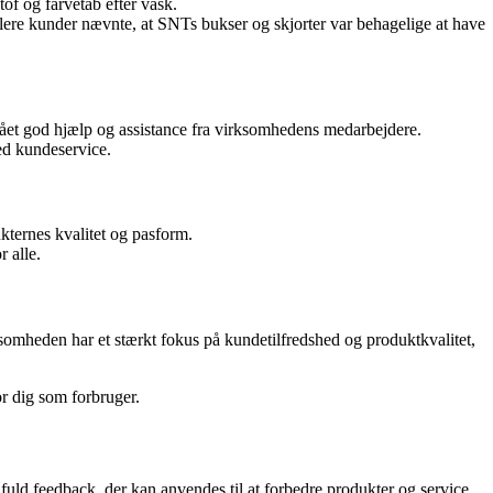
of og farvetab efter vask.
ere kunder nævnte, at SNTs bukser og skjorter var behagelige at have
fået god hjælp og assistance fra virksomhedens medarbejdere.
ed kundeservice.
kternes kvalitet og pasform.
 alle.
somheden har et stærkt fokus på kundetilfredshed og produktkvalitet,
r dig som forbruger.
d feedback, der kan anvendes til at forbedre produkter og service.