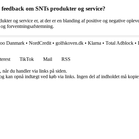
 feedback om SNTs produkter og service?
r og service er, at der er en blanding af positive og negative oplevel
 og forventningsafstemning.
Zoo Danmark
•
NordCredit
•
golfskoven.dk
•
Klarna
•
Total Adblock
•
terest
TikTok
Mail
RSS
 når du handler via links på siden.
og kan opnå indtægt ved køb via links. Ingen del af indholdet må kopiere