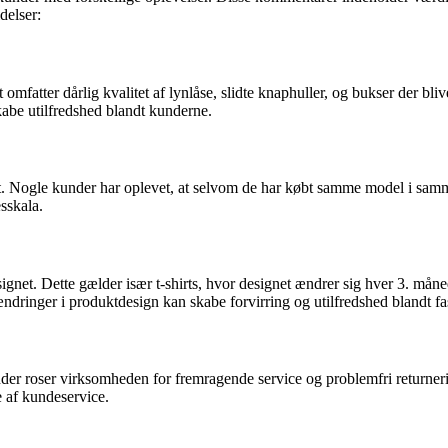
delser:
atter dårlig kvalitet af lynlåse, slidte knaphuller, og bukser der bliver
kabe utilfredshed blandt kunderne.
t. Nogle kunder har oplevet, at selvom de har købt samme model i samme
sskala.
gnet. Dette gælder især t-shirts, hvor designet ændrer sig hver 3. måned
dringer i produktdesign kan skabe forvirring og utilfredshed blandt fa
roser virksomheden for fremragende service og problemfri returnerings
e af kundeservice.