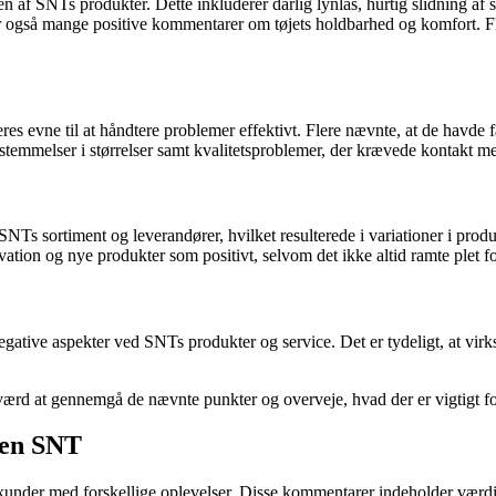
af SNTs produkter. Dette inkluderer dårlig lynlås, hurtig slidning af st
r også mange positive kommentarer om tøjets holdbarhed og komfort. Fl
 evne til at håndtere problemer effektivt. Flere nævnte, at de havde 
mmelser i størrelser samt kvalitetsproblemer, der krævede kontakt m
NTs sortiment og leverandører, hvilket resulterede i variationer i produ
ion og nye produkter som positivt, selvom det ikke altid ramte plet for
ative aspekter ved SNTs produkter og service. Det er tydeligt, at virk
værd at gennemgå de nævnte punkter og overveje, hvad der er vigtigt fo
den SNT
er med forskellige oplevelser. Disse kommentarer indeholder værdiful