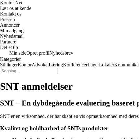
Kontor Net
Lær os at kende
Kontakt os
Pressen
Annoncer
Min adgang
Nyhedsmail
Partnere
Del et tip
Min side
Opret profil
Nyhedsbrev
Kategorier
Stillinger
Kontor
Advokat
Læring
Konferencer
Lager
Lokaler
Kommunikat
SNT anmeldelser
SNT – En dybdegående evaluering baseret 
SNT er en virksomhed, der har skabt en vis opmærksomhed med deres tøj
Kvalitet og holdbarhed af SNTs produkter