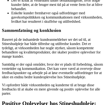
Der er kritik af ventetiden under behandlingerne, hvor nogle
kunder føler, at de bruger mest tid på at vente frem for at blive
behandlet.
Enkelte kunder fremhæver også udfordringer med
gavekortspolitikken og kommunikationen med virksomheden,
hvilket har resulteret i skuffelse og utilfredshed.
Sammenfatning og konklusion
Baseret på de indsamlede kundeanmeldelser ser det ud til, at
Stineshudpleje har både tilfredse og utilfredse kunder. Det er
tydeligt, at virksomheden har nogle styrker, såsom kompetente
behandlere og kvalitetsprodukter, der skaber positive oplevelser for
mange kunder.
Samtidig er der også områder, hvor der er plads til forbedring, såsom
ventetider og kommunikation. Det kan være værd at overveje disse
feedbackpunkter og arbejde på at løse eventuelle udfordringer for at
sikre en endnu bedre kundeoplevelse hos Stineshudpleje.
Vi opfordrer både virksomheden og kunderne til at bruge disse
feedbacks til at skabe en mere givende og positiv oplevelse for alle
parter.
Positive Oplevelser hos Stineshudpleje: