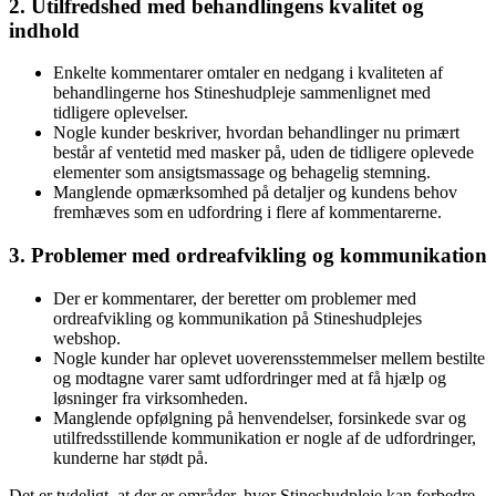
2. Utilfredshed med behandlingens kvalitet og
indhold
Enkelte kommentarer omtaler en nedgang i kvaliteten af
behandlingerne hos Stineshudpleje sammenlignet med
tidligere oplevelser.
Nogle kunder beskriver, hvordan behandlinger nu primært
består af ventetid med masker på, uden de tidligere oplevede
elementer som ansigtsmassage og behagelig stemning.
Manglende opmærksomhed på detaljer og kundens behov
fremhæves som en udfordring i flere af kommentarerne.
3. Problemer med ordreafvikling og kommunikation
Der er kommentarer, der beretter om problemer med
ordreafvikling og kommunikation på Stineshudplejes
webshop.
Nogle kunder har oplevet uoverensstemmelser mellem bestilte
og modtagne varer samt udfordringer med at få hjælp og
løsninger fra virksomheden.
Manglende opfølgning på henvendelser, forsinkede svar og
utilfredsstillende kommunikation er nogle af de udfordringer,
kunderne har stødt på.
Det er tydeligt, at der er områder, hvor Stineshudpleje kan forbedre