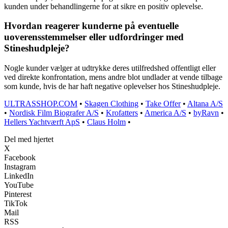
kunden under behandlingerne for at sikre en positiv oplevelse.
Hvordan reagerer kunderne på eventuelle
uoverensstemmelser eller udfordringer med
Stineshudpleje?
Nogle kunder vælger at udtrykke deres utilfredshed offentligt eller
ved direkte konfrontation, mens andre blot undlader at vende tilbage
som kunde, hvis de har haft negative oplevelser hos Stineshudpleje.
ULTRASSHOP.COM
•
Skagen Clothing
•
Take Offer
•
Altana A/S
•
Nordisk Film Biografer A/S
•
Krofatters
•
America A/S
•
byRavn
•
Hellers Yachtværft ApS
•
Claus Holm
•
Del med hjertet
X
Facebook
Instagram
LinkedIn
YouTube
Pinterest
TikTok
Mail
RSS