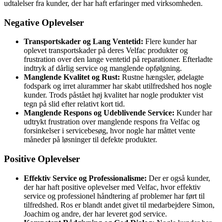
udtalelser fra kunder, der har haft erfaringer med virksomheden.
Negative Oplevelser
Transportskader og Lang Ventetid:
Flere kunder har
oplevet transportskader på deres Velfac produkter og
frustration over den lange ventetid på reparationer. Efterladte
indtryk af dårlig service og manglende opfølgning.
Manglende Kvalitet og Rust:
Rustne hængsler, ødelagte
fodspark og irret alurammer har skabt utilfredshed hos nogle
kunder. Trods påstået høj kvalitet har nogle produkter vist
tegn på slid efter relativt kort tid.
Manglende Respons og Udeblivende Service:
Kunder har
udtrykt frustration over manglende respons fra Velfac og
forsinkelser i servicebesøg, hvor nogle har måttet vente
måneder på løsninger til defekte produkter.
Positive Oplevelser
Effektiv Service og Professionalisme:
Der er også kunder,
der har haft positive oplevelser med Velfac, hvor effektiv
service og professionel håndtering af problemer har ført til
tilfredshed. Ros er blandt andet givet til medarbejdere Simon,
Joachim og andre, der har leveret god service.