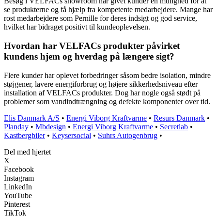
Besøg i VELFACs showroom har givet kunder en mulighed for at
se produkterne og få hjælp fra kompetente medarbejdere. Mange har
rost medarbejdere som Pernille for deres indsigt og god service,
hvilket har bidraget positivt til kundeoplevelsen.
Hvordan har VELFACs produkter påvirket
kundens hjem og hverdag på længere sigt?
Flere kunder har oplevet forbedringer såsom bedre isolation, mindre
støjgener, lavere energiforbrug og højere sikkerhedsniveau efter
installation af VELFACs produkter. Dog har nogle også stødt på
problemer som vandindtrængning og defekte komponenter over tid.
Elis Danmark A/S
•
Energi Viborg Kraftvarme
•
Resurs Danmark
•
Planday
•
Mbdesign
•
Energi Viborg Kraftvarme
•
Secretlab
•
Kastbergbiler
•
Keysersocial
•
Suhrs Autogenbrug
•
Del med hjertet
X
Facebook
Instagram
LinkedIn
YouTube
Pinterest
TikTok