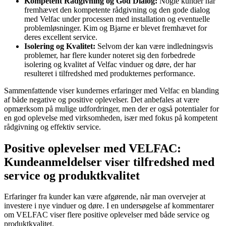
Kompetent Rådgivning og God Dialog:
Nogle kunder har
fremhævet den kompetente rådgivning og den gode dialog
med Velfac under processen med installation og eventuelle
problemløsninger. Kim og Bjarne er blevet fremhævet for
deres excellent service.
Isolering og Kvalitet:
Selvom der kan være indledningsvis
problemer, har flere kunder noteret sig den forbedrede
isolering og kvalitet af Velfac vinduer og døre, der har
resulteret i tilfredshed med produkternes performance.
Sammenfattende viser kundernes erfaringer med Velfac en blanding
af både negative og positive oplevelser. Det anbefales at være
opmærksom på mulige udfordringer, men der er også potentialer for
en god oplevelse med virksomheden, især med fokus på kompetent
rådgivning og effektiv service.
Positive oplevelser med VELFAC:
Kundeanmeldelser viser tilfredshed med
service og produktkvalitet
Erfaringer fra kunder kan være afgørende, når man overvejer at
investere i nye vinduer og døre. I en undersøgelse af kommentarer
om VELFAC viser flere positive oplevelser med både service og
produktkvalitet.