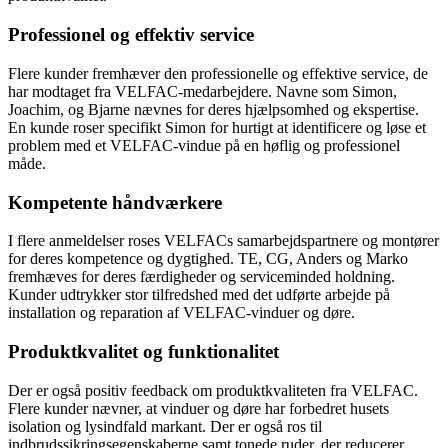
Professionel og effektiv service
Flere kunder fremhæver den professionelle og effektive service, de
har modtaget fra VELFAC-medarbejdere. Navne som Simon,
Joachim, og Bjarne nævnes for deres hjælpsomhed og ekspertise.
En kunde roser specifikt Simon for hurtigt at identificere og løse et
problem med et VELFAC-vindue på en høflig og professionel
måde.
Kompetente håndværkere
I flere anmeldelser roses VELFACs samarbejdspartnere og montører
for deres kompetence og dygtighed. TE, CG, Anders og Marko
fremhæves for deres færdigheder og serviceminded holdning.
Kunder udtrykker stor tilfredshed med det udførte arbejde på
installation og reparation af VELFAC-vinduer og døre.
Produktkvalitet og funktionalitet
Der er også positiv feedback om produktkvaliteten fra VELFAC.
Flere kunder nævner, at vinduer og døre har forbedret husets
isolation og lysindfald markant. Der er også ros til
indbrudssikringsegenskaberne samt tonede ruder, der reducerer