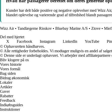
Hvad har passagerer berettet om deres generelle opl
Kunder har delt både positive og negative oplevelser med Wizz Air,
blandet oplevelse og varierende grad af tilfredshed blandt passager
Wizz Air
•
Tandlægerne Risskov
•
Bluebay Marine A/S
•
Ztove
•
Mief
Del med hjertet
X
Facebook
Instagram
LinkedIn
YouTube
Pin
© Ophavsretten håndhæves.
© Alle rettigheder forbeholdes. Vi modtager muligvis en andel af salget,
© Denne side er underlagt ophavsret. Vi arbejder med affiliatepartnere 
Bliv klogere på os
Vores historie
Vores formål
Bag siden
Bidrag økonomisk
Lokaler
Artikler
Gaver
Rabatter
Feedback
Indkøbsguides
Instruktioner