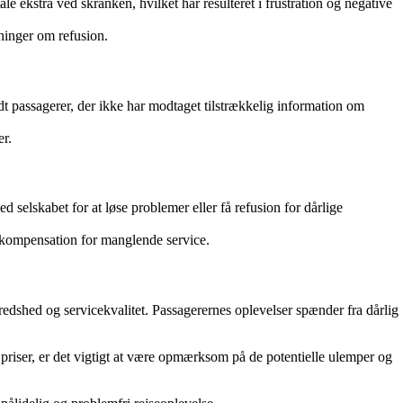
 ekstra ved skranken, hvilket har resulteret i frustration og negative
ninger om refusion.
dt passagerer, der ikke har modtaget tilstrækkelig information om
er.
elskabet for at løse problemer eller få refusion for dårlige
g kompensation for manglende service.
edshed og servicekvalitet. Passagerernes oplevelser spænder fra dårlig
 priser, er det vigtigt at være opmærksom på de potentielle ulemper og