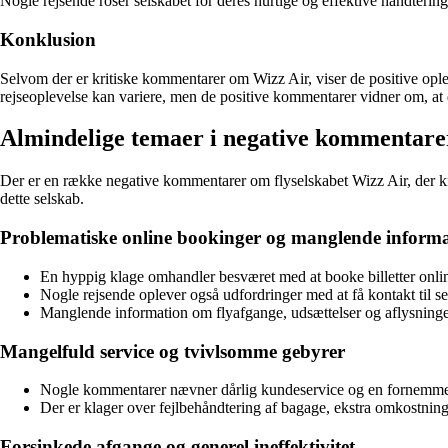
Nogle rejsende roser selskabet for deres hurtige og effektive håndtering
Konklusion
Selvom der er kritiske kommentarer om Wizz Air, viser de positive ople
rejseoplevelse kan variere, men de positive kommentarer vidner om, at 
Almindelige temaer i negative kommentar
Der er en række negative kommentarer om flyselskabet Wizz Air, der kr
dette selskab.
Problematiske online bookinger og manglende informa
En hyppig klage omhandler besværet med at booke billetter onli
Nogle rejsende oplever også udfordringer med at få kontakt til 
Manglende information om flyafgange, udsættelser og aflysninger 
Mangelfuld service og tvivlsomme gebyrer
Nogle kommentarer nævner dårlig kundeservice og en fornemmelse 
Der er klager over fejlbehåndtering af bagage, ekstra omkostning
Forsinkede afgange og generel ineffektivitet