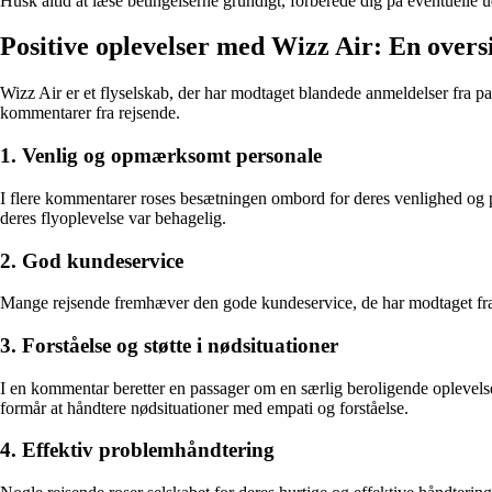
Husk altid at læse betingelserne grundigt, forberede dig på eventuelle 
Positive oplevelser med Wizz Air: En overs
Wizz Air er et flyselskab, der har modtaget blandede anmeldelser fra p
kommentarer fra rejsende.
1. Venlig og opmærksomt personale
I flere kommentarer roses besætningen ombord for deres venlighed og p
deres flyoplevelse var behagelig.
2. God kundeservice
Mange rejsende fremhæver den gode kundeservice, de har modtaget fra 
3. Forståelse og støtte i nødsituationer
I en kommentar beretter en passager om en særlig beroligende oplevels
formår at håndtere nødsituationer med empati og forståelse.
4. Effektiv problemhåndtering