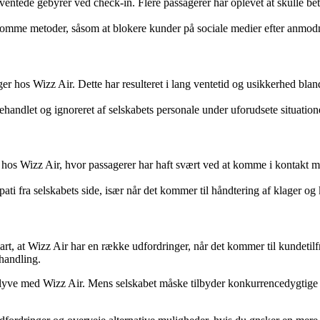
tede gebyrer ved check-in. Flere passagerer har oplevet at skulle betale
lsomme metoder, såsom at blokere kunder på sociale medier efter anmod
er hos Wizz Air. Dette har resulteret i lang ventetid og usikkerhed blan
ehandlet og ignoreret af selskabets personale under uforudsete situation
s Wizz Air, hvor passagerer har haft svært ved at komme i kontakt med s
ti fra selskabets side, især når det kommer til håndtering af klager o
t, at Wizz Air har en række udfordringer, når det kommer til kundetilfr
handling.
il flyve med Wizz Air. Mens selskabet måske tilbyder konkurrencedygtige