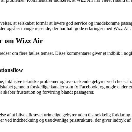
 af problemer. Kommentarer indikerer, at Wizz Air har været i stand til a
velser, at selskabet formår at levere god service og imødekomme passage
der også er mange rejsende, der har haft gode erfaringer med Wizz Air.
er om Wizz Air
edser om flere fælles temaer. Disse kommentarer giver et indblik i nog
tionsflow
ne, inklusive tekniske problemer og overraskende gebyrer ved check-in.
selskabet gennem forskellige kanaler som fx Facebook, og nogle ender e
skaber frustration og forvirring blandt passagerer.
af at blive afkrævet urimelige gebyrer uden tilstrækkelig forklaring.
er ved indcheckning og usædvanlige prisstrukture, der giver indtryk af a