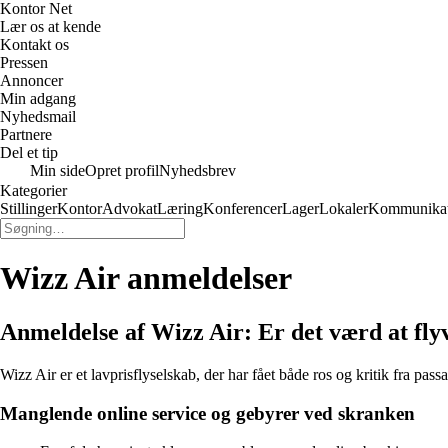
Kontor Net
Lær os at kende
Kontakt os
Pressen
Annoncer
Min adgang
Nyhedsmail
Partnere
Del et tip
Min side
Opret profil
Nyhedsbrev
Kategorier
Stillinger
Kontor
Advokat
Læring
Konferencer
Lager
Lokaler
Kommunikat
Wizz Air anmeldelser
Anmeldelse af Wizz Air: Er det værd at fly
Wizz Air er et lavprisflyselskab, der har fået både ros og kritik fra pa
Manglende online service og gebyrer ved skranken