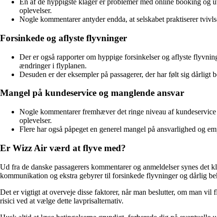
En af de hyppigste klager er problemer med online booking og uven
oplevelser.
Nogle kommentarer antyder endda, at selskabet praktiserer tviv
Forsinkede og aflyste flyvninger
Der er også rapporter om hyppige forsinkelser og aflyste flyvning
ændringer i flyplanen.
Desuden er der eksempler på passagerer, der har følt sig dårligt b
Mangel på kundeservice og manglende ansvar
Nogle kommentarer fremhæver det ringe niveau af kundeservice ho
oplevelser.
Flere har også påpeget en generel mangel på ansvarlighed og empa
Er Wizz Air værd at flyve med?
Ud fra de danske passagerers kommentarer og anmeldelser synes det klar
kommunikation og ekstra gebyrer til forsinkede flyvninger og dårlig be
Det er vigtigt at overveje disse faktorer, når man beslutter, om man v
risici ved at vælge dette lavprisalternativ.