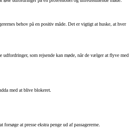
t løse udfordringer på en professionel og tilfredsstillende måde.
rernes behov på en positiv måde. Det er vigtigt at huske, at hver
le udfordringer, som rejsende kan møde, når de vælger at flyve med
ndda med at blive blokeret.
t forsøge at presse ekstra penge ud af passagererne.