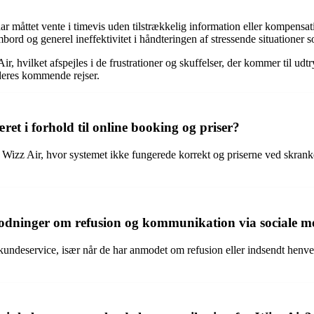
r måttet vente i timevis uden tilstrækkelig information eller kompensat
rd og generel ineffektivitet i håndteringen af stressende situationer s
Air, hvilket afspejles i de frustrationer og skuffelser, der kommer til ud
r deres kommende rejser.
t i forhold til online booking og priser?
zz Air, hvor systemet ikke fungerede korrekt og priserne ved skranken o
odninger om refusion og kommunikation via sociale m
s kundeservice, især når de har anmodet om refusion eller indsendt hen