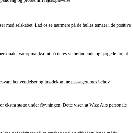
pålidelig og problemfri rejseoplevelse.
ser med selskabet. Lad os se nærmere på de fælles temaer i de positive
personalet var opmærksomt på deres velbefindende og sørgede for, at
at besvare henvendelser og imødekomme passagerernes behov.
ekstra støtte under flyvningen. Dette viser, at Wizz Airs personale