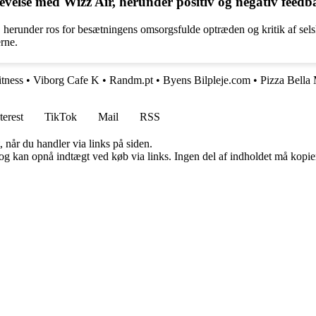
evelse med Wizz Air, herunder positiv og negativ feed
 herunder ros for besætningens omsorgsfulde optræden og kritik af sels
erne.
itness
•
Viborg Cafe K
•
Randm.pt
•
Byens Bilpleje.com
•
Pizza Bella 
terest
TikTok
Mail
RSS
 når du handler via links på siden.
og kan opnå indtægt ved køb via links. Ingen del af indholdet må kopiere