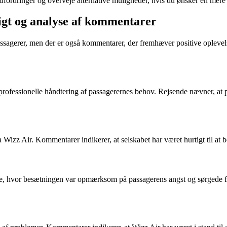
udfordringer og overveje alternative muligheder, hvis du ønsker en mere 
igt og analyse af kommentarer
assagerer, men der er også kommentarer, der fremhæver positive oplevel
rofessionelle håndtering af passagerernes behov. Rejsende nævner, at 
Wizz Air. Kommentarer indikerer, at selskabet har været hurtigt til 
e, hvor besætningen var opmærksom på passagerens angst og sørgede for 